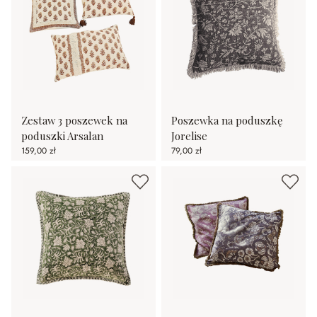
Zestaw 3 poszewek na
Poszewka na poduszkę
poduszki Arsalan
Jorelise
159,00 zł
79,00 zł