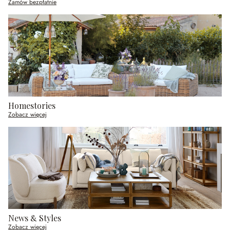
Zamów bezpłatnie
Homestories
Zobacz więcej
News & Styles
Zobacz więcej