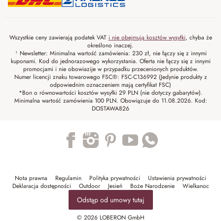
Wszystkie ceny zawierają podatek VAT
i nie obejmują kosztów wysyłki
, chyba że
określono inaczej.
¹ Newsletter: Minimalna wartość zamówienia: 230 zł, nie łączy się z innymi
kuponami. Kod do jednorazowego wykorzystania. Oferta nie łączy się z innymi
promocjami i nie obowiazije w przypadku przecenionych produktów.
Numer licencji znaku towarowego FSC®: FSC-C136992 (Jedynie produkty z
odpowiednim oznaczeniem mają certyfikat FSC)
*Bon o równowartości kosztów wysyłki 29 PLN (nie dotyczy gabarytów).
Minimalna wartość zamówienia 100 PLN. Obowiązuje do 11.08.2026. Kod:
DOSTAWA826
Trustpilot
Nota prawna
Regulamin
Polityka prywatności
Ustawienia prywatności
Deklaracja dostępności
Outdoor
Jesień
Boże Narodzenie
Wielkanoc
Odstąp od umowy tutaj
© 2026 LOBERON GmbH