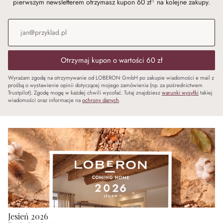
pierwszym newsletterem otrzymasz kupon 60 zł¹ na kolejne zakupy.
Adres e-mail
*
Otrzymaj kupon o wartości 60 zł
Wyrażam zgodę na otrzymywanie od LOBERON GmbH po zakupie wiadomości e mail z
prośbą o wystawienie opinii dotyczącej mojego zamówienia (np. za pośrednictwem
Trustpilot). Zgodę mogę w każdej chwili wycofać. Tutaj znajdziesz
warunki wysyłki
takiej
wiadomości oraz informacje na
ochrony danych
.
Jesień 2026