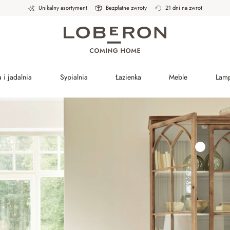
Unikalny asortyment
Bezpłatne zwroty
21 dni na zwrot
 i jadalnia
Sypialnia
Łazienka
Meble
Lam