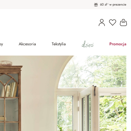
60 zł¹ w prezencie
Masz pro
Ko
dzieci
py
Akcesoria
Tekstylia
Promocja