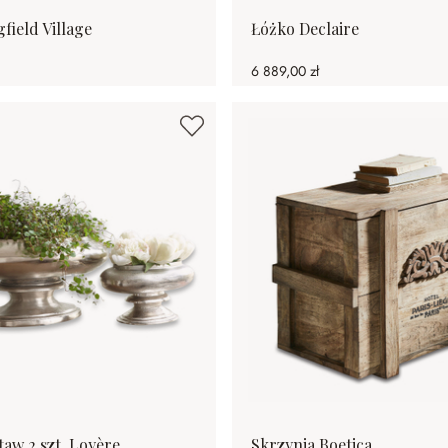
field Village
Łóżko Declaire
6 889,00 zł
taw 2 szt. Loyère
Skrzynia Boetica