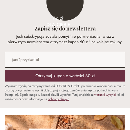
60 zł
DLA CIEBIE
Zapisz się do newslettera
Jeśli subskrypcja została pomyślnie potwierdzona, wraz z
pierwszym newsletterem otrzymasz kupon 60 zł¹ na kolejne zakupy.
Adres e-mail
*
Otrzymaj kupon o wartości 60 zł
Wyrażam zgodę na otrzymywanie od LOBERON GmbH po zakupie wiadomości e mail z
prośbą o wystawienie opinii dotyczącej mojego zamówienia (np. za pośrednictwem
Trustpilot). Zgodę mogę w każdej chwili wycofać. Tutaj znajdziesz
warunki wysyłki
takiej
wiadomości oraz informacje na
ochrony danych
.