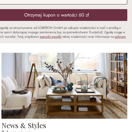
Otrzymaj kupon o wartości 60 zł
zgodę na otrzymywanie od LOBERON GmbH po zakupie wiadomości e mail z prośbą o
ie opinii dotyczącej mojego zamówienia (np. za pośrednictwem Trustpilot). Zgodę mogę w
ili wycofać. Tutaj znajdziesz
warunki wysyłki
takiej wiadomości oraz informacje na
ochrony
News & Styles