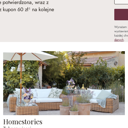
ie potwierdzona, wraz z
 kupon 60 zł¹ na kolejne
Wyrażam 
wystawien
każdej chw
danych
.
Homestories