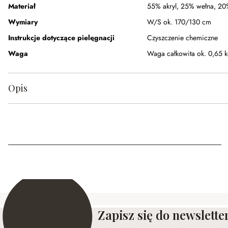
Materiał
55% akryl
,
25% wełna
,
20
Wymiary
W/S ok. 170/130 cm
Instrukcje dotyczące pielęgnacji
Czyszczenie chemiczne
Waga
Waga całkowita ok. 0,65 
Opis
Zapisz się do newslette