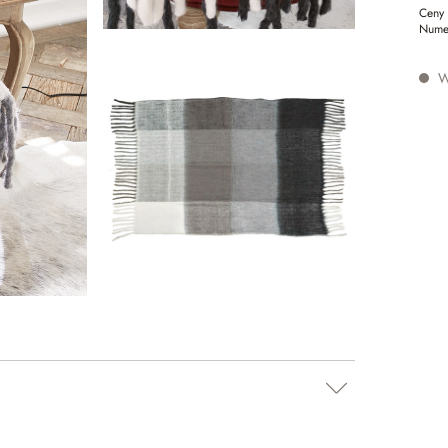
Ceny 
Nume
W