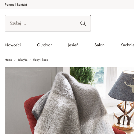
Pomoc i kontakt
ć do wątku głównego
Przejdź do wyszukiwania
Przejdź do głównej nawigacji
Nowości
Outdoor
Jesień
Salon
Kuchnia
Home
Tekstylia
Pledy i koce