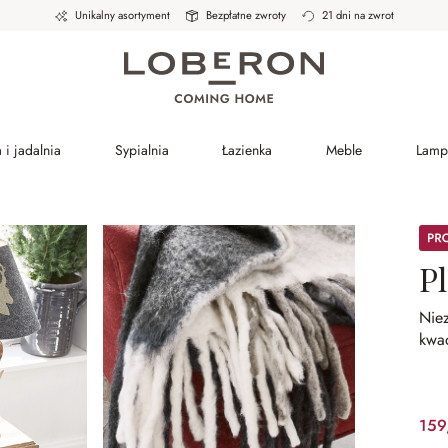
Unikalny asortyment
Bezpłatne zwroty
21 dni na zwrot
 i jadalnia
Sypialnia
Łazienka
Meble
Lamp
Prom
P
Niez
kwad
159