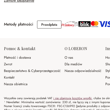
Zamów bezpłatnie
Metody płatności
Przedpłata
Przedpłata
Pomoc & kontakt
O LOBERON
In
Płatność i dostawa
O nas
Ho
Zwrot
Dla mediów
Sh
Bezpieczeństwo & Cyberprzestępczość
Nasza odpowiedzialność
Sty
Kontakt
Po
Nasza obietnica
Por
Wszystkie ceny zawierają podatek VAT
i nie obejmują kosztów wysyłki
, chyba że okr
¹ Newsletter: Minimalna wartość zamówienia: 230 zł, nie łączy się z innymi kupon
Numer licencji znaku towarowego FSC®: FSC-C136992 (Jedynie produkty z odpowi