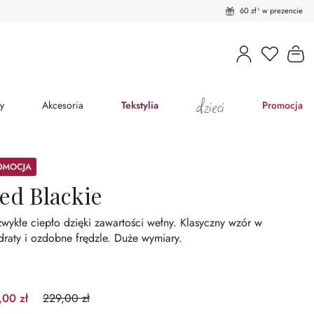
60 zł¹ w prezencie
Masz pro
Ko
dzieci
y
Akcesoria
Tekstylia
Promocja
ocja
led Blackie
wykłe ciepło dzięki zawartości wełny.
Klasyczny wzór w
raty i ozdobne frędzle.
Duże wymiary.
,00 zł
229,00 zł
(30.57%spared)