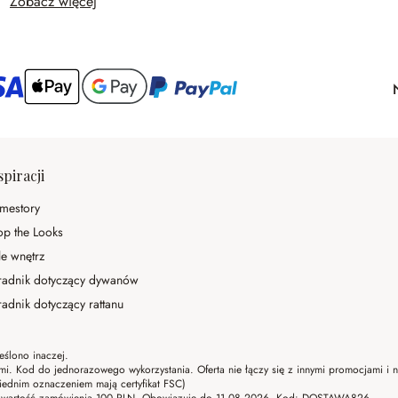
Zobacz więcej
spiracji
mestory
op the Looks
le wnętrz
radnik dotyczący dywanów
adnik dotyczący rattanu
eślono inaczej.
ami. Kod do jednorazowego wykorzystania. Oferta nie łączy się z innymi promocjami i
ednim oznaczeniem mają certyfikat FSC)