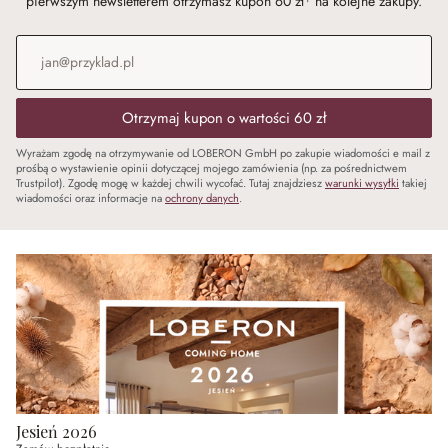
pierwszym newsletterem otrzymasz kupon 60 zł¹ na kolejne zakupy.
Adres e-mail
*
Otrzymaj kupon o wartości 60 zł
Wyrażam zgodę na otrzymywanie od LOBERON GmbH po zakupie wiadomości e mail z
prośbą o wystawienie opinii dotyczącej mojego zamówienia (np. za pośrednictwem
Trustpilot). Zgodę mogę w każdej chwili wycofać. Tutaj znajdziesz
warunki wysyłki
takiej
wiadomości oraz informacje na
ochrony danych
.
Jesień 2026