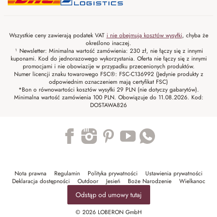
Wszystkie ceny zawierają podatek VAT
i nie obejmują kosztów wysyłki
, chyba że
określono inaczej.
¹ Newsletter: Minimalna wartość zamówienia: 230 zł, nie łączy się z innymi
kuponami. Kod do jednorazowego wykorzystania. Oferta nie łączy się z innymi
promocjami i nie obowiazije w przypadku przecenionych produktów.
Numer licencji znaku towarowego FSC®: FSC-C136992 (Jedynie produkty z
odpowiednim oznaczeniem mają certyfikat FSC)
*Bon o równowartości kosztów wysyłki 29 PLN (nie dotyczy gabarytów).
Minimalna wartość zamówienia 100 PLN. Obowiązuje do 11.08.2026. Kod:
DOSTAWA826
Trustpilot
Nota prawna
Regulamin
Polityka prywatności
Ustawienia prywatności
Deklaracja dostępności
Outdoor
Jesień
Boże Narodzenie
Wielkanoc
Odstąp od umowy tutaj
© 2026 LOBERON GmbH