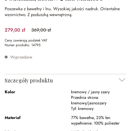
Poszewka z bawełny i lnu.
Wysokiej jakości nadruk.
Orientalne
wzornictwo.
Z poduszką wewnętrzną.
279,00 zł
369,00 zł
(24.39%spared)
Ceny zawierają podatek VAT
Numer produktu:
14795
Wyprzedane
Szczegóły produktu
Kolor
kremowy / jasny szary
Przednia strona:
kremowy/jasnoszary
Tył:
kremowy
Materiał
77% bawełna
,
23% len
wypełnienie:
100% poliester