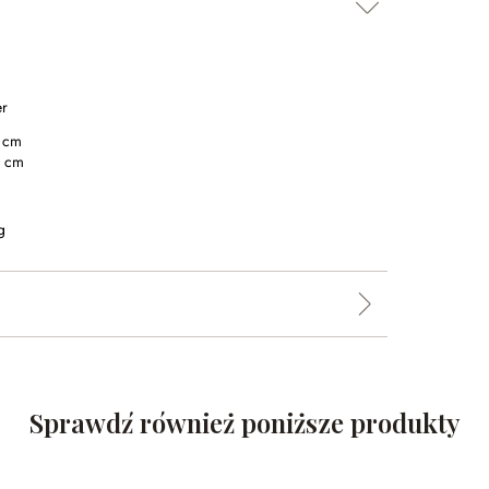
er
 cm
0 cm
g
Sprawdź również poniższe produkty