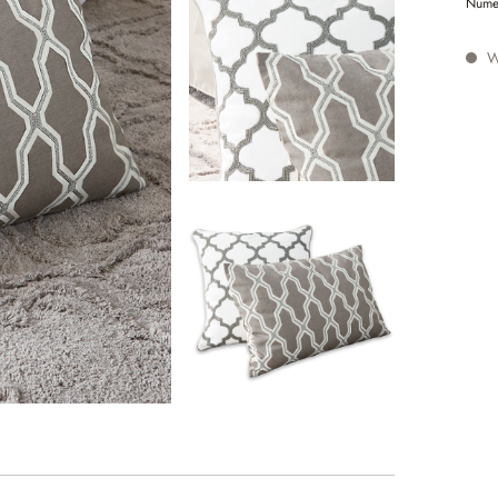
Nume
W