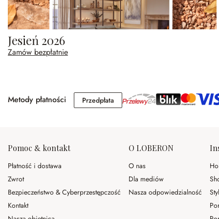
Jesień 2026
Zamów bezpłatnie
Metody płatności
Przedpłata
Przedpłata
Pomoc & kontakt
O LOBERON
In
Płatność i dostawa
O nas
Ho
Zwrot
Dla mediów
Sh
Bezpieczeństwo & Cyberprzestępczość
Nasza odpowiedzialność
Sty
Kontakt
Po
Nasza obietnica
Por