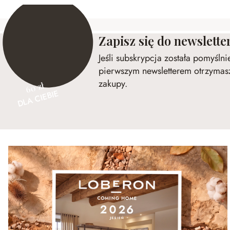
Zapisz się do newslette
Jeśli subskrypcja została pomyśln
pierwszym newsletterem otrzymasz
zakupy.
60 zł
DLA CIEBIE