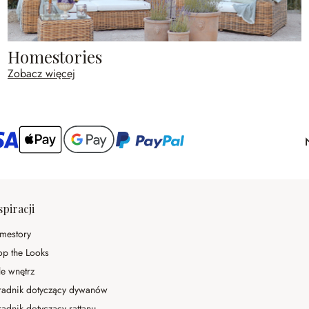
Homestories
Zobacz więcej
spiracji
mestory
op the Looks
le wnętrz
radnik dotyczący dywanów
adnik dotyczący rattanu