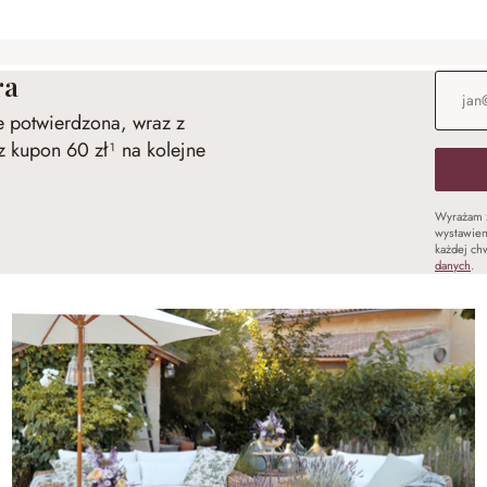
ra
Adres e
ie potwierdzona, wraz z
 kupon 60 zł¹ na kolejne
Wyrażam 
wystawien
każdej chw
danych
.