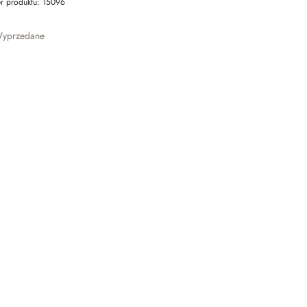
r produktu:
15096
yprzedane