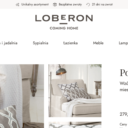
Unikalny asortyment
Bezpłatne zwroty
21 dni na zwrot
 i jadalnia
Sypialnia
Łazienka
Meble
Lamp
P
Wzór
mie
279
Ceny 