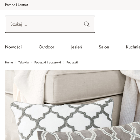
Pomoc i kontakt
ć do wątku głównego
Przejdź do wyszukiwania
Przejdź do głównej nawigacji
Nowości
Outdoor
Jesień
Salon
Kuchnia
Home
Tekstylia
Poduszki i poszewki
Poduszki