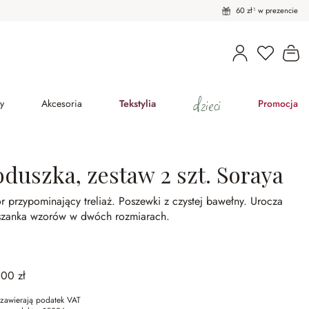
60 zł¹ w prezencie
Masz pro
Ko
dzieci
y
Akcesoria
Tekstylia
Promocja
oduszka, zestaw 2 szt. Soraya
 przypominający treliaż.
Poszewki z czystej bawełny.
Urocza
szanka wzorów w dwóch rozmiarach.
,00 zł
zawierają podatek VAT