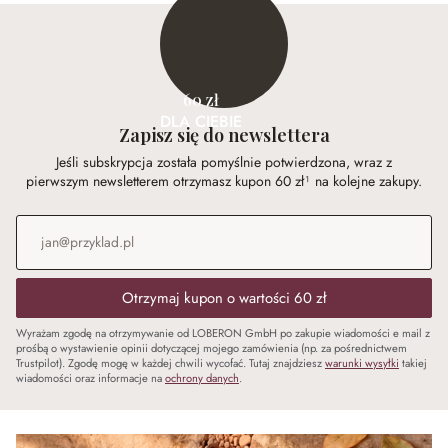
60 zł
DLA CIEBIE
Zapisz się do newslettera
Jeśli subskrypcja została pomyślnie potwierdzona, wraz z
pierwszym newsletterem otrzymasz kupon 60 zł¹ na kolejne zakupy.
Adres e-mail
*
Otrzymaj kupon o wartości 60 zł
Wyrażam zgodę na otrzymywanie od LOBERON GmbH po zakupie wiadomości e mail z
prośbą o wystawienie opinii dotyczącej mojego zamówienia (np. za pośrednictwem
Trustpilot). Zgodę mogę w każdej chwili wycofać. Tutaj znajdziesz
warunki wysyłki
takiej
wiadomości oraz informacje na
ochrony danych
.