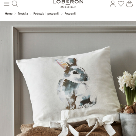
Masz p
Ko
Wróć do wątku głównego
Home
Tekstylia
Poduszki i poszewki
Poszewki