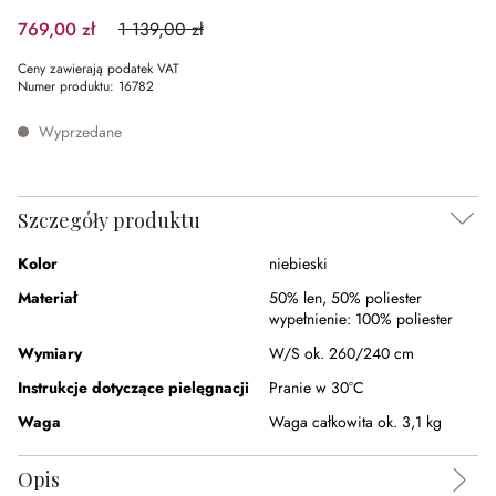
769,00 zł
1 139,00 zł
(32.48%spared)
Ceny zawierają podatek VAT
Numer produktu:
16782
Wyprzedane
Szczegóły produktu
Kolor
niebieski
Materiał
50% len
,
50% poliester
wypełnienie:
100% poliester
Wymiary
W/S ok. 260/240 cm
Instrukcje dotyczące pielęgnacji
Pranie w 30°C
Waga
Waga całkowita ok. 3,1 kg
Opis