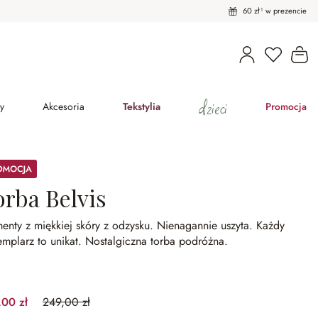
60 zł¹ w prezencie
Masz pro
Ko
dzieci
y
Akcesoria
Tekstylia
Promocja
ocja
orba Belvis
enty z miękkiej skóry z odzysku.
Nienagannie uszyta.
Każdy
mplarz to unikat.
Nostalgiczna torba podróżna.
,00 zł
249,00 zł
(28.11%spared)