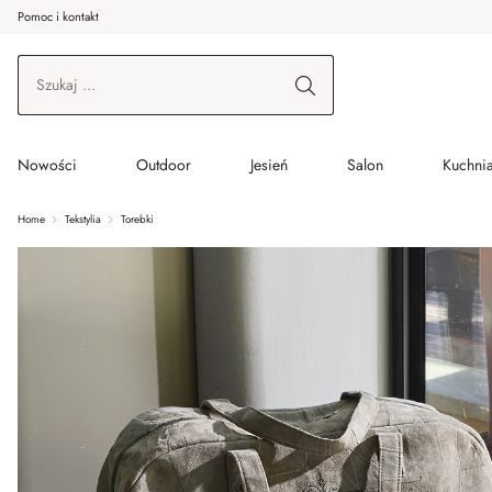
Pomoc i kontakt
ć do wątku głównego
Przejdź do wyszukiwania
Przejdź do głównej nawigacji
Nowości
Outdoor
Jesień
Salon
Kuchnia
Home
Tekstylia
Torebki