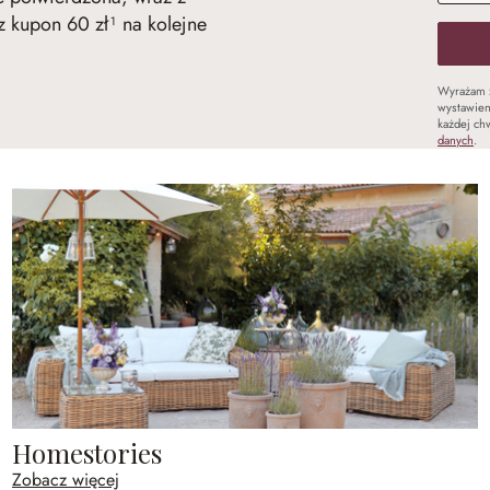
 kupon 60 zł¹ na kolejne
Wyrażam 
wystawien
każdej chw
danych
.
Homestories
Zobacz więcej