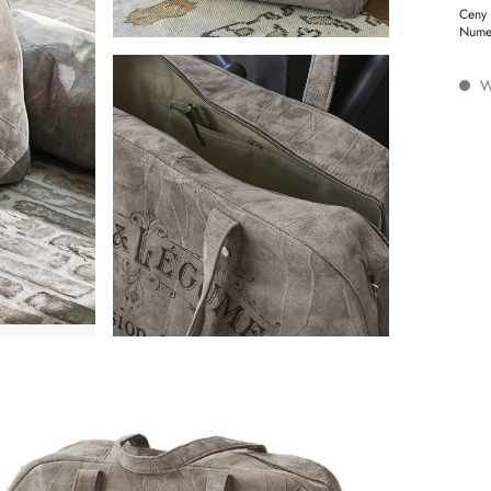
Ceny 
Nume
W