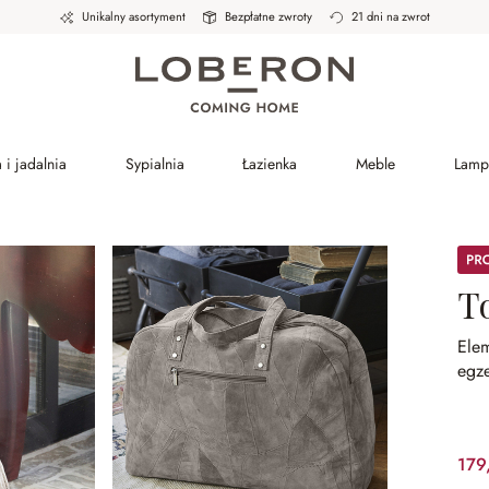
Unikalny asortyment
Bezpłatne zwroty
21 dni na zwrot
 i jadalnia
Sypialnia
Łazienka
Meble
Lamp
Prom
T
Elem
egze
179