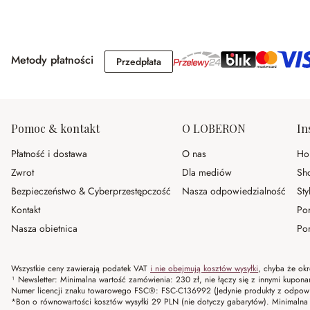
Metody płatności
Przedpłata
Przedpłata
Pomoc & kontakt
O LOBERON
In
Płatność i dostawa
O nas
Ho
Zwrot
Dla mediów
Sh
Bezpieczeństwo & Cyberprzestępczość
Nasza odpowiedzialność
Sty
Kontakt
Po
Nasza obietnica
Por
Wszystkie ceny zawierają podatek VAT
i nie obejmują kosztów wysyłki
, chyba że okr
¹ Newsletter: Minimalna wartość zamówienia: 230 zł, nie łączy się z innymi kupon
Numer licencji znaku towarowego FSC®: FSC-C136992 (Jedynie produkty z odpowi
*Bon o równowartości kosztów wysyłki 29 PLN (nie dotyczy gabarytów). Minima