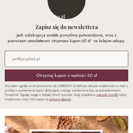
60 zł
DLA CIEBIE
Zapisz się do newslettera
Jeśli subskrypcja została pomyślnie potwierdzona, wraz z
pierwszym newsletterem otrzymasz kupon 60 zł¹ na kolejne zakupy.
Adres e-mail
*
Otrzymaj kupon o wartości 60 zł
Wyrażam zgodę na otrzymywanie od LOBERON GmbH po zakupie wiadomości e mail z
prośbą o wystawienie opinii dotyczącej mojego zamówienia (np. za pośrednictwem
Trustpilot). Zgodę mogę w każdej chwili wycofać. Tutaj znajdziesz
warunki wysyłki
takiej
wiadomości oraz informacje na
ochrony danych
.