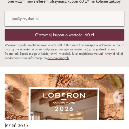
pierwszym newsletterem otrzymasz kupon 60 zł¹ na kolejne zakupy.
Adres e-mail
*
Otrzymaj kupon o wartości 60 zł
Wyrażam zgodę na otrzymywanie od LOBERON GmbH po zakupie wiadomości e mail z
prośbą o wystawienie opinii dotyczącej mojego zamówienia (np. za pośrednictwem
Trustpilot). Zgodę mogę w każdej chwili wycofać. Tutaj znajdziesz
warunki wysyłki
takiej
wiadomości oraz informacje na
ochrony danych
.
Jesień 2026