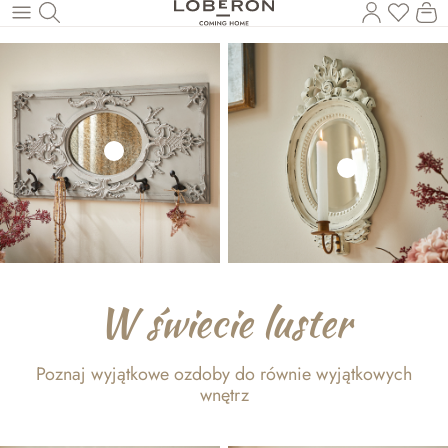
Masz p
Ko
Wróć do wątku głównego
W świecie luster
Poznaj wyjątkowe ozdoby do równie wyjątkowych
wnętrz