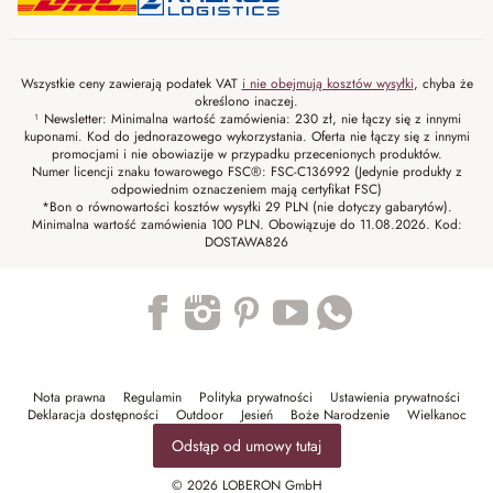
Wszystkie ceny zawierają podatek VAT
i nie obejmują kosztów wysyłki
, chyba że
określono inaczej.
¹ Newsletter: Minimalna wartość zamówienia: 230 zł, nie łączy się z innymi
kuponami. Kod do jednorazowego wykorzystania. Oferta nie łączy się z innymi
promocjami i nie obowiazije w przypadku przecenionych produktów.
Numer licencji znaku towarowego FSC®: FSC-C136992 (Jedynie produkty z
odpowiednim oznaczeniem mają certyfikat FSC)
*Bon o równowartości kosztów wysyłki 29 PLN (nie dotyczy gabarytów).
Minimalna wartość zamówienia 100 PLN. Obowiązuje do 11.08.2026. Kod:
DOSTAWA826
Trustpilot
Nota prawna
Regulamin
Polityka prywatności
Ustawienia prywatności
Deklaracja dostępności
Outdoor
Jesień
Boże Narodzenie
Wielkanoc
Odstąp od umowy tutaj
© 2026 LOBERON GmbH