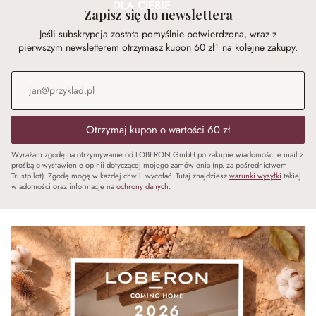
DLA CIEBIE
Zapisz się do newslettera
Jeśli subskrypcja została pomyślnie potwierdzona, wraz z
pierwszym newsletterem otrzymasz kupon 60 zł¹ na kolejne zakupy.
Adres e-mail
*
Otrzymaj kupon o wartości 60 zł
Wyrażam zgodę na otrzymywanie od LOBERON GmbH po zakupie wiadomości e mail z
prośbą o wystawienie opinii dotyczącej mojego zamówienia (np. za pośrednictwem
Trustpilot). Zgodę mogę w każdej chwili wycofać. Tutaj znajdziesz
warunki wysyłki
takiej
wiadomości oraz informacje na
ochrony danych
.