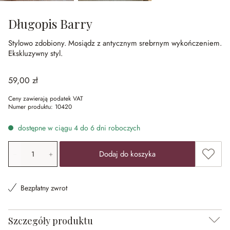
Długopis Barry
Stylowo zdobiony.
Mosiądz z antycznym srebrnym wykończeniem.
Ekskluzywny styl.
59,00 zł
Ceny zawierają podatek VAT
Numer produktu:
10420
dostępne w ciągu 4 do 6 dni roboczych
Ilość produktu: Wprowadź żądaną wartość lub użyj przyci
Dodaj 
Dodaj do koszyka
Bezpłatny zwrot
Szczegóły produktu