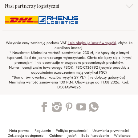
Nasi partnerzy logistyczni
Wszystkie ceny zawierają podatek VAT
i nie obejmują kosztów wysyłki
, chyba że
określono inaczej.
¹ Newsletter: Minimalna wartość zamówienia: 230 zł, nie łączy się z innymi
kuponami. Kod do jednorazowego wykorzystania. Oferta nie łączy się z innymi
promocjami i nie obowiazije w przypadku przecenionych produktów.
Numer licencji znaku towarowego FSC®: FSC-C136992 (Jedynie produkty z
odpowiednim oznaczeniem mają certyfikat FSC)
*Bon o równowartości kosztów wysyłki 29 PLN (nie dotyczy gabarytów).
Minimalna wartość zamówienia 100 PLN. Obowiązuje do 11.08.2026. Kod:
DOSTAWA826
Trustpilot
Nota prawna
Regulamin
Polityka prywatności
Ustawienia prywatności
Deklaracja dostępności
Outdoor
Jesień
Boże Narodzenie
Wielkanoc