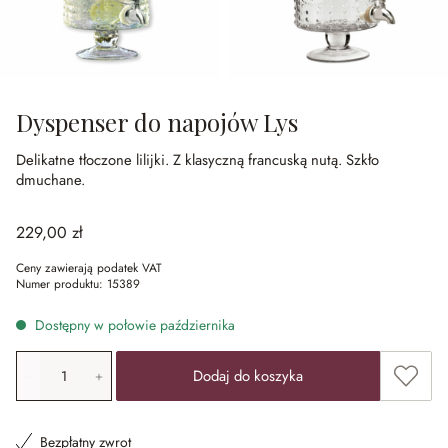
Dyspenser do napojów Lys
Delikatne tłoczone lilijki.
Z klasyczną francuską nutą.
Szkło
dmuchane.
229,00 zł
Ceny zawierają podatek VAT
Numer produktu:
15389
Dostępny w połowie października
Ilość produktu: Wprowadź żądaną wartość lub użyj przyci
Dodaj 
Dodaj do koszyka
Bezpłatny zwrot