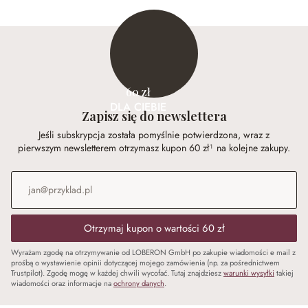
60 zł
DLA CIEBIE
Zapisz się do newslettera
Jeśli subskrypcja została pomyślnie potwierdzona, wraz z
pierwszym newsletterem otrzymasz kupon 60 zł¹ na kolejne zakupy.
Adres e-mail
*
Otrzymaj kupon o wartości 60 zł
Wyrażam zgodę na otrzymywanie od LOBERON GmbH po zakupie wiadomości e mail z
prośbą o wystawienie opinii dotyczącej mojego zamówienia (np. za pośrednictwem
Trustpilot). Zgodę mogę w każdej chwili wycofać. Tutaj znajdziesz
warunki wysyłki
takiej
wiadomości oraz informacje na
ochrony danych
.