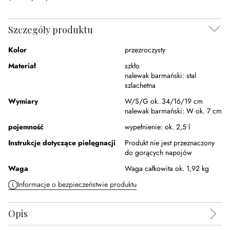
Szczegóły produktu
Kolor
przezroczysty
Materiał
szkło
nalewak barmański:
stal
szlachetna
Wymiary
W/S/G ok. 34/16/19 cm
nalewak barmański:
W ok. 7 cm
pojemność
wypełnienie:
ok. 2,5 l
Instrukcje dotyczące pielęgnacji
Produkt nie jest przeznaczony
do gorących napojów
Waga
Waga całkowita ok. 1,92 kg
Informacje o bezpieczeństwie produktu
Opis