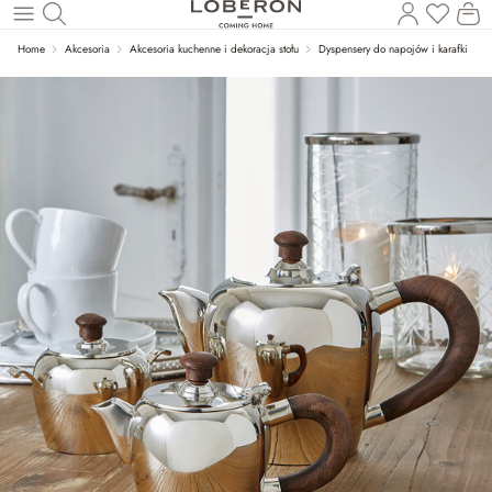
Masz p
Ko
Wróć do wątku głównego
Home
Akcesoria
Akcesoria kuchenne i dekoracja stołu
Dyspensery do napojów i karafki