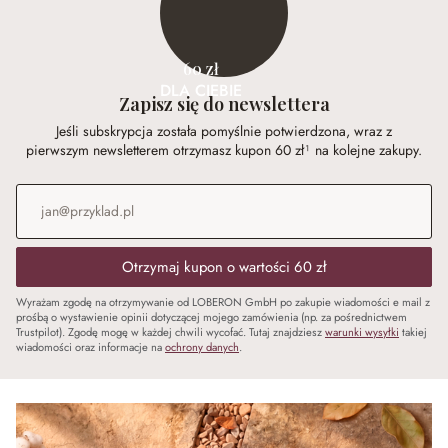
60 zł
DLA CIEBIE
Zapisz się do newslettera
Jeśli subskrypcja została pomyślnie potwierdzona, wraz z
pierwszym newsletterem otrzymasz kupon 60 zł¹ na kolejne zakupy.
Adres e-mail
*
Otrzymaj kupon o wartości 60 zł
Wyrażam zgodę na otrzymywanie od LOBERON GmbH po zakupie wiadomości e mail z
prośbą o wystawienie opinii dotyczącej mojego zamówienia (np. za pośrednictwem
Trustpilot). Zgodę mogę w każdej chwili wycofać. Tutaj znajdziesz
warunki wysyłki
takiej
wiadomości oraz informacje na
ochrony danych
.