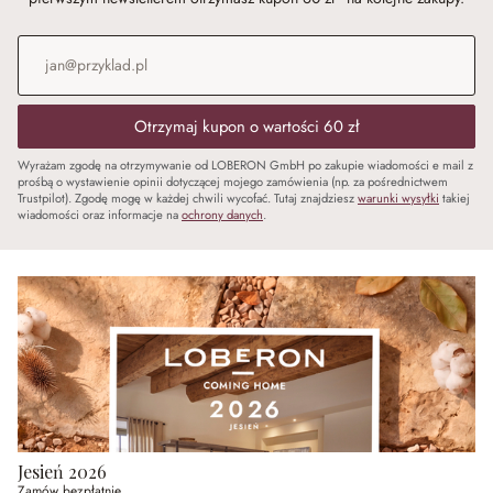
Adres e-mail
*
Otrzymaj kupon o wartości 60 zł
Wyrażam zgodę na otrzymywanie od LOBERON GmbH po zakupie wiadomości e mail z
prośbą o wystawienie opinii dotyczącej mojego zamówienia (np. za pośrednictwem
Trustpilot). Zgodę mogę w każdej chwili wycofać. Tutaj znajdziesz
warunki wysyłki
takiej
wiadomości oraz informacje na
ochrony danych
.
Jesień 2026
Zamów bezpłatnie