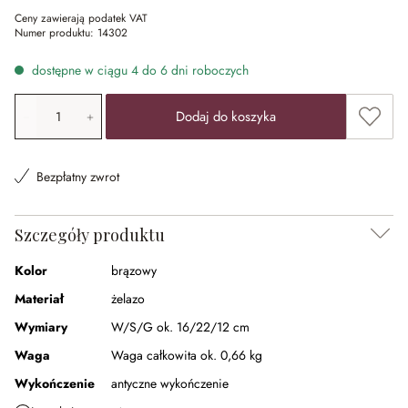
Ceny zawierają podatek VAT
Numer produktu:
14302
dostępne w ciągu 4 do 6 dni roboczych
Ilość produktu: Wprowadź żądaną wartość lub użyj przyci
Dodaj 
Dodaj do koszyka
Bezpłatny zwrot
Szczegóły produktu
Kolor
brązowy
Materiał
żelazo
Wymiary
W/S/G ok. 16/22/12 cm
Waga
Waga całkowita ok. 0,66 kg
Wykończenie
antyczne wykończenie