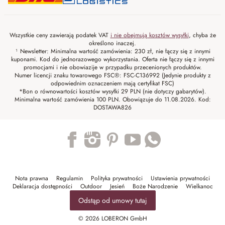
Wszystkie ceny zawierają podatek VAT
i nie obejmują kosztów wysyłki
, chyba że
określono inaczej.
¹ Newsletter: Minimalna wartość zamówienia: 230 zł, nie łączy się z innymi
kuponami. Kod do jednorazowego wykorzystania. Oferta nie łączy się z innymi
promocjami i nie obowiazije w przypadku przecenionych produktów.
Numer licencji znaku towarowego FSC®: FSC-C136992 (Jedynie produkty z
odpowiednim oznaczeniem mają certyfikat FSC)
*Bon o równowartości kosztów wysyłki 29 PLN (nie dotyczy gabarytów).
Minimalna wartość zamówienia 100 PLN. Obowiązuje do 11.08.2026. Kod:
DOSTAWA826
Trustpilot
Nota prawna
Regulamin
Polityka prywatności
Ustawienia prywatności
Deklaracja dostępności
Outdoor
Jesień
Boże Narodzenie
Wielkanoc
Odstąp od umowy tutaj
© 2026 LOBERON GmbH