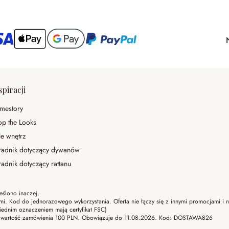
spiracji
mestory
op the Looks
le wnętrz
radnik dotyczący dywanów
adnik dotyczący rattanu
eślono inaczej.
ami. Kod do jednorazowego wykorzystania. Oferta nie łączy się z innymi promocjami i
ednim oznaczeniem mają certyfikat FSC)
lna wartość zamówienia 100 PLN. Obowiązuje do 11.08.2026. Kod: DOSTAWA826