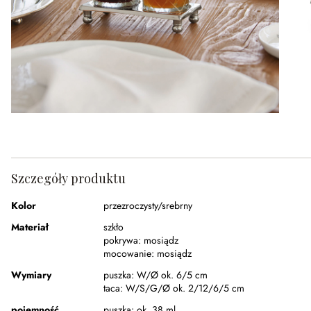
Szczegóły produktu
Kolor
przezroczysty/srebrny
Materiał
szkło
pokrywa:
mosiądz
mocowanie:
mosiądz
Wymiary
puszka:
W/Ø ok. 6/5 cm
taca:
W/S/G/Ø ok. 2/12/6/5 cm
pojemność
puszka:
ok. 38 ml