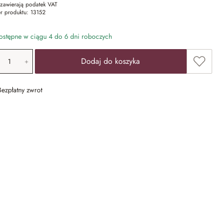
zawierają podatek VAT
r produktu:
13152
stępne w ciągu 4 do 6 dni roboczych
ość produktu: Wprowadź żądaną wartość lub u
Dodaj 
Dodaj do koszyka
Bezpłatny zwrot