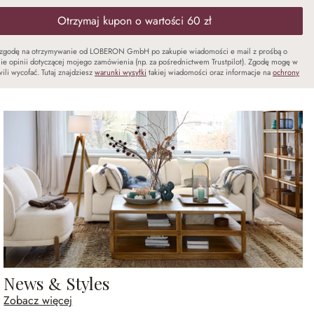
Otrzymaj kupon o wartości 60 zł
zgodę na otrzymywanie od LOBERON GmbH po zakupie wiadomości e mail z prośbą o
ie opinii dotyczącej mojego zamówienia (np. za pośrednictwem Trustpilot). Zgodę mogę w
ili wycofać. Tutaj znajdziesz
warunki wysyłki
takiej wiadomości oraz informacje na
ochrony
News & Styles
Zobacz więcej