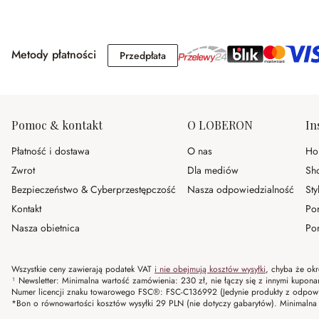
Metody płatności
Przedpłata
Przedpłata
Pomoc & kontakt
O LOBERON
In
Płatność i dostawa
O nas
Ho
Zwrot
Dla mediów
Sh
Bezpieczeństwo & Cyberprzestępczość
Nasza odpowiedzialność
Sty
Kontakt
Po
Nasza obietnica
Por
Wszystkie ceny zawierają podatek VAT
i nie obejmują kosztów wysyłki
, chyba że okr
¹ Newsletter: Minimalna wartość zamówienia: 230 zł, nie łączy się z innymi kupon
Numer licencji znaku towarowego FSC®: FSC-C136992 (Jedynie produkty z odpowi
*Bon o równowartości kosztów wysyłki 29 PLN (nie dotyczy gabarytów). Minima