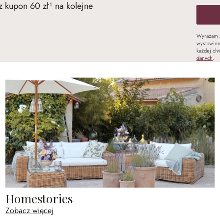
 kupon 60 zł¹ na kolejne
Wyrażam 
wystawien
każdej chw
danych
.
Homestories
Zobacz więcej