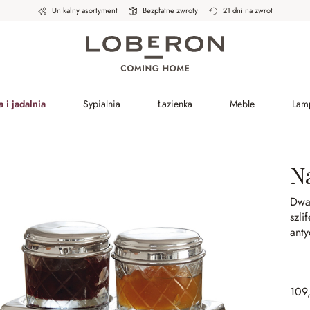
Unikalny asortyment
Bezpłatne zwroty
21 dni na zwrot
 i jadalnia
Sypialnia
Łazienka
Meble
Lam
Na
Dwa 
szl
ant
109