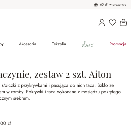
60 zł¹ w prezencie
Masz pro
Ko
dzieci
py
Akcesoria
Tekstylia
Promocja
czynie, zestaw 2 szt. Aiton
słoiczki z przykrywkami i pasująca do nich taca.
Szkło ze
ifem w romby.
Pokrywki i taca wykonane z mosiądzu pokrytego
ycznym srebrem.
,00 zł