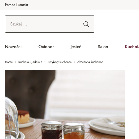
Pomoc i kontakt
ć do wątku głównego
Przejdź do wyszukiwania
Przejdź do głównej nawigacji
Nowości
Outdoor
Jesień
Salon
Kuchnia
Home
Kuchnia i jadalnia
Przybory kuchenne
Akcesoria kuchenne