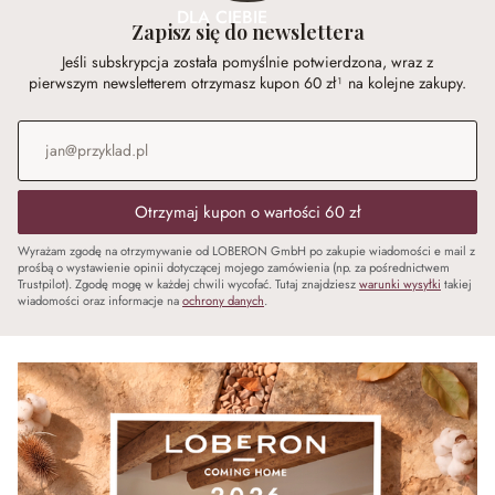
DLA CIEBIE
Zapisz się do newslettera
Jeśli subskrypcja została pomyślnie potwierdzona, wraz z
pierwszym newsletterem otrzymasz kupon 60 zł¹ na kolejne zakupy.
Adres e-mail
*
Otrzymaj kupon o wartości 60 zł
Wyrażam zgodę na otrzymywanie od LOBERON GmbH po zakupie wiadomości e mail z
prośbą o wystawienie opinii dotyczącej mojego zamówienia (np. za pośrednictwem
Trustpilot). Zgodę mogę w każdej chwili wycofać. Tutaj znajdziesz
warunki wysyłki
takiej
wiadomości oraz informacje na
ochrony danych
.