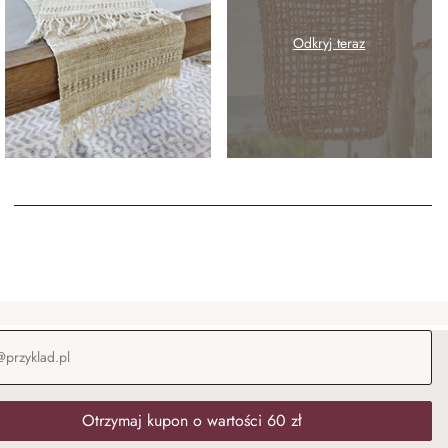
Odkryj teraz
-mail
*
Otrzymaj kupon o wartości 60 zł