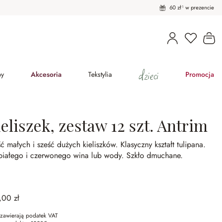
60 zł¹ w prezencie
Masz pro
Ko
dzieci
py
Akcesoria
Tekstylia
Promocja
eliszek, zestaw 12 szt. Antrim
ć małych i sześć dużych kieliszków.
Klasyczny kształt tulipana.
białego i czerwonego wina lub wody.
Szkło dmuchane.
,00 zł
zawierają podatek VAT