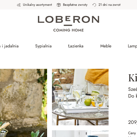
Unikalny asortyment
Bezpłatne zwroty
21 dni na zwrot
 i jadalnia
Sypialnia
Łazienka
Meble
Lam
Ki
Sześ
Do 
209
Ceny 