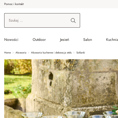
Pomoc i kontakt
ć do wątku głównego
Przejdź do wyszukiwania
Przejdź do głównej nawigacji
Nowości
Outdoor
Jesień
Salon
Kuchnia
Home
Akcesoria
Akcesoria kuchenne i dekoracja stołu
Szklanki