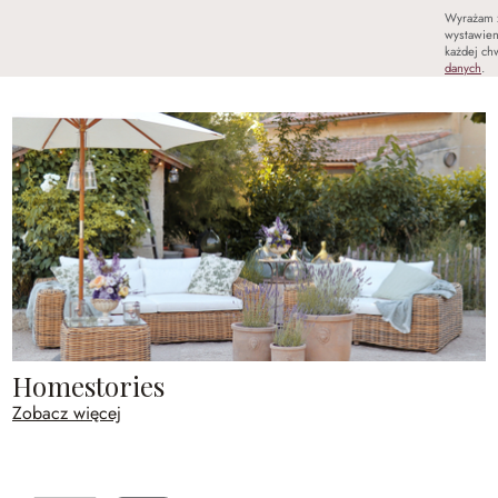
Wyrażam 
wystawien
każdej chw
danych
.
Homestories
Zobacz więcej