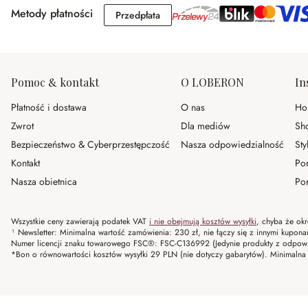
Metody płatności
Przedpłata
Przedpłata
Pomoc & kontakt
O LOBERON
In
Płatność i dostawa
O nas
Ho
Zwrot
Dla mediów
Sh
Bezpieczeństwo & Cyberprzestępczość
Nasza odpowiedzialność
Sty
Kontakt
Po
Nasza obietnica
Por
Wszystkie ceny zawierają podatek VAT
i nie obejmują kosztów wysyłki
, chyba że okr
¹ Newsletter: Minimalna wartość zamówienia: 230 zł, nie łączy się z innymi kupon
Numer licencji znaku towarowego FSC®: FSC-C136992 (Jedynie produkty z odpowi
*Bon o równowartości kosztów wysyłki 29 PLN (nie dotyczy gabarytów). Minima