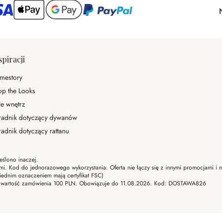
spiracji
mestory
op the Looks
le wnętrz
radnik dotyczący dywanów
adnik dotyczący rattanu
eślono inaczej.
ami. Kod do jednorazowego wykorzystania. Oferta nie łączy się z innymi promocjami i
ednim oznaczeniem mają certyfikat FSC)
lna wartość zamówienia 100 PLN. Obowiązuje do 11.08.2026. Kod: DOSTAWA826