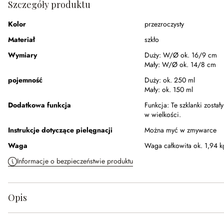
Szczegóły produktu
Kolor
przezroczysty
Materiał
szkło
Wymiary
Duży:
W/Ø ok. 16/9 cm
Mały:
W/Ø ok. 14/8 cm
pojemność
Duży:
ok. 250 ml
Mały:
ok. 150 ml
Dodatkowa funkcja
Funkcja:
Te szklanki zosta
w wielkości.
Instrukcje dotyczące pielęgnacji
Można myć w zmywarce
Waga
Waga całkowita ok. 1,94 k
Informacje o bezpieczeństwie produktu
Opis