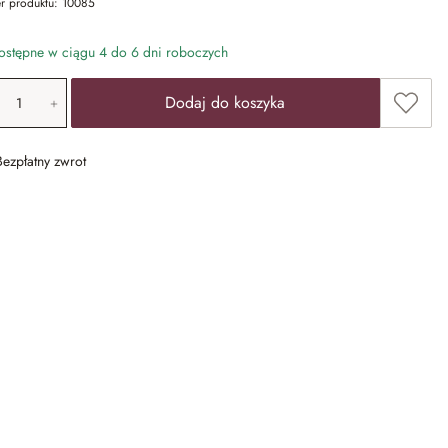
r produktu:
10085
stępne w ciągu 4 do 6 dni roboczych
ość produktu: Wprowadź żądaną wartość lub u
Dodaj 
Dodaj do koszyka
Bezpłatny zwrot