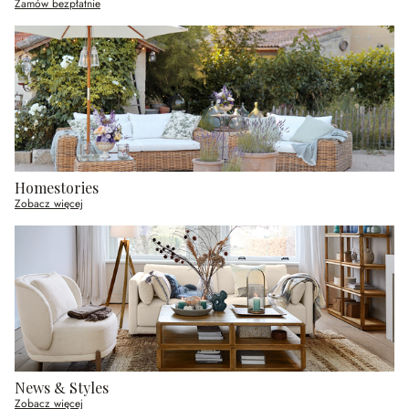
Zamów bezpłatnie
Homestories
Zobacz więcej
News & Styles
Zobacz więcej