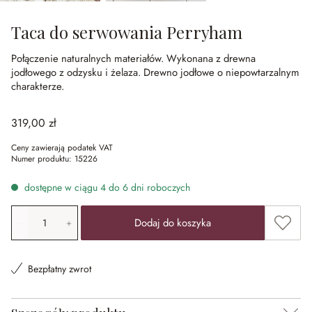
Taca do serwowania Perryham
Połączenie naturalnych materiałów.
Wykonana z drewna
jodłowego z odzysku i żelaza.
Drewno jodłowe o niepowtarzalnym
charakterze.
319,00 zł
Ceny zawierają podatek VAT
Numer produktu:
15226
dostępne w ciągu 4 do 6 dni roboczych
Ilość produktu: Wprowadź żądaną wartość lub użyj przyci
Dodaj 
Dodaj do koszyka
Bezpłatny zwrot