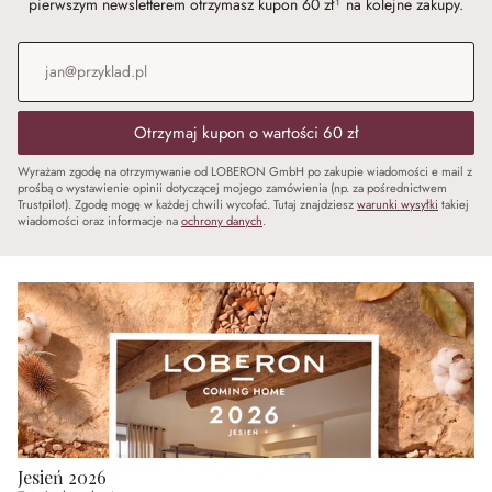
pierwszym newsletterem otrzymasz kupon 60 zł¹ na kolejne zakupy.
Adres e-mail
*
Otrzymaj kupon o wartości 60 zł
Wyrażam zgodę na otrzymywanie od LOBERON GmbH po zakupie wiadomości e mail z
prośbą o wystawienie opinii dotyczącej mojego zamówienia (np. za pośrednictwem
Trustpilot). Zgodę mogę w każdej chwili wycofać. Tutaj znajdziesz
warunki wysyłki
takiej
wiadomości oraz informacje na
ochrony danych
.
Jesień 2026