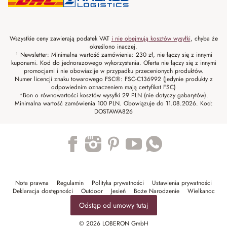
Wszystkie ceny zawierają podatek VAT
i nie obejmują kosztów wysyłki
, chyba że
określono inaczej.
¹ Newsletter: Minimalna wartość zamówienia: 230 zł, nie łączy się z innymi
kuponami. Kod do jednorazowego wykorzystania. Oferta nie łączy się z innymi
promocjami i nie obowiazije w przypadku przecenionych produktów.
Numer licencji znaku towarowego FSC®: FSC-C136992 (Jedynie produkty z
odpowiednim oznaczeniem mają certyfikat FSC)
*Bon o równowartości kosztów wysyłki 29 PLN (nie dotyczy gabarytów).
Minimalna wartość zamówienia 100 PLN. Obowiązuje do 11.08.2026. Kod:
DOSTAWA826
Trustpilot
Nota prawna
Regulamin
Polityka prywatności
Ustawienia prywatności
Deklaracja dostępności
Outdoor
Jesień
Boże Narodzenie
Wielkanoc
Odstąp od umowy tutaj
© 2026 LOBERON GmbH