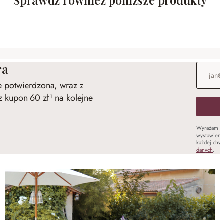
ra
Adres e
ie potwierdzona, wraz z
 kupon 60 zł¹ na kolejne
Wyrażam 
wystawien
każdej chw
danych
.