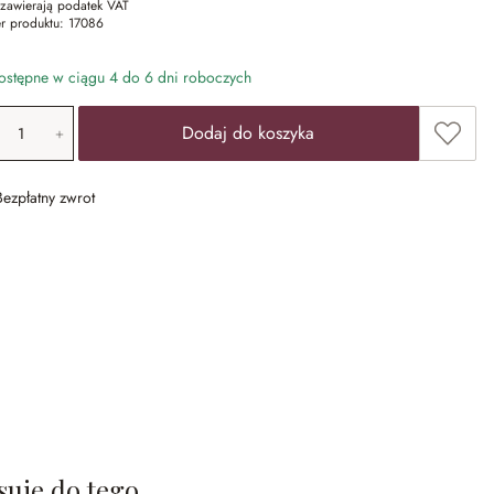
zawierają podatek VAT
r produktu:
17086
stępne w ciągu 4 do 6 dni roboczych
ość produktu: Wprowadź żądaną wartość lub u
Dodaj 
Dodaj do koszyka
Bezpłatny zwrot
suje do tego