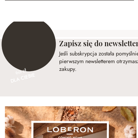
Zapisz się do newslette
Jeśli subskrypcja została pomyśln
pierwszym newsletterem otrzymasz
zakupy.
60 zł
DLA CIEBIE