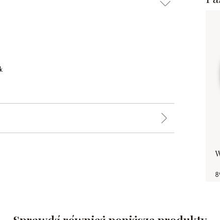
k
W
8
Sprawdź również poniższe produkty