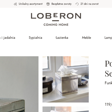
Unikalny asortyment
Bezpłatne zwroty
21 dni na zwrot
 i jadalnia
Sypialnia
Łazienka
Meble
Lam
P
S
Fun
119,