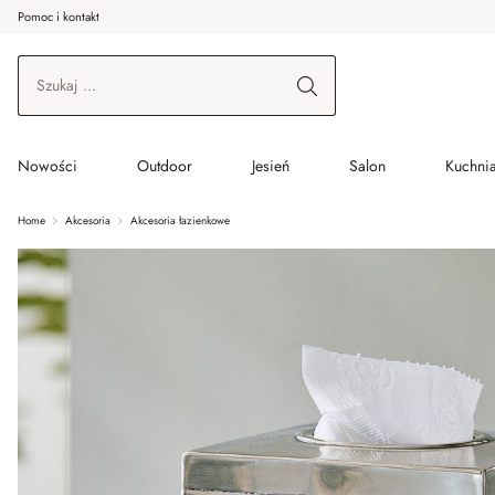
Pomoc i kontakt
ć do wątku głównego
Przejdź do wyszukiwania
Przejdź do głównej nawigacji
Nowości
Outdoor
Jesień
Salon
Kuchnia
Home
Akcesoria
Akcesoria łazienkowe