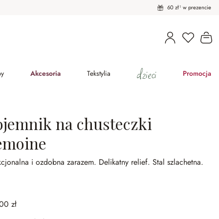
60 zł¹ w prezencie
Masz pro
Ko
dzieci
py
Akcesoria
Tekstylia
Promocja
ojemnik na chusteczki
emoine
kcjonalna i ozdobna zarazem.
Delikatny relief.
Stal szlachetna.
00 zł