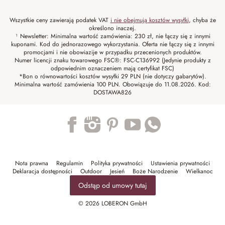
Wszystkie ceny zawierają podatek VAT
i nie obejmują kosztów wysyłki
, chyba że
określono inaczej.
¹ Newsletter: Minimalna wartość zamówienia: 230 zł, nie łączy się z innymi
kuponami. Kod do jednorazowego wykorzystania. Oferta nie łączy się z innymi
promocjami i nie obowiazije w przypadku przecenionych produktów.
Numer licencji znaku towarowego FSC®: FSC-C136992 (Jedynie produkty z
odpowiednim oznaczeniem mają certyfikat FSC)
*Bon o równowartości kosztów wysyłki 29 PLN (nie dotyczy gabarytów).
Minimalna wartość zamówienia 100 PLN. Obowiązuje do 11.08.2026. Kod:
DOSTAWA826
Trustpilot
Nota prawna
Regulamin
Polityka prywatności
Ustawienia prywatności
Deklaracja dostępności
Outdoor
Jesień
Boże Narodzenie
Wielkanoc
Odstąp od umowy tutaj
© 2026 LOBERON GmbH