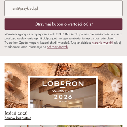
Adres e-mail
*
Otrzymaj kupon o wartości 60 zł
Wyrażam zgodę na otrzymywanie od LOBERON GmbH po zakupie wiadomości e mail z
prośbą o wystawienie opinii dotyczącej mojego zamówienia (np. za pośrednictwem
Trustpilot). Zgodę mogę w każdej chwili wycofać. Tutaj znajdziesz
warunki wysyłki
takiej
wiadomości oraz informacje na
ochrony danych
.
Jesień 2026
Zamów bezpłatnie