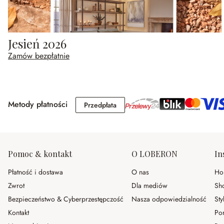
Jesień 2026
Zamów bezpłatnie
Metody płatności
Przedpłata
Przedpłata
Pomoc & kontakt
O LOBERON
In
Płatność i dostawa
O nas
Ho
Zwrot
Dla mediów
Sh
Bezpieczeństwo & Cyberprzestępczość
Nasza odpowiedzialność
Sty
Kontakt
Po