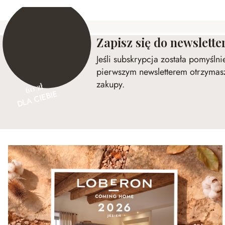
Zapisz się do newslette
Jeśli subskrypcja została pomyśln
pierwszym newsletterem otrzymasz
zakupy.
60 zł
DLA CIEBIE