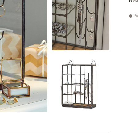
Nume
W