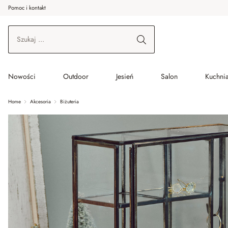
Pomoc i kontakt
ć do wątku głównego
Przejdź do wyszukiwania
Przejdź do głównej nawigacji
Nowości
Outdoor
Jesień
Salon
Kuchnia
Home
Akcesoria
Biżuteria