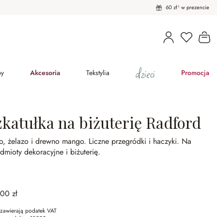
60 zł¹ w prezencie
Masz pro
Ko
dzieci
py
Akcesoria
Tekstylia
Promocja
zkatułka na biżuterię Radford
ło, żelazo i drewno mango.
Liczne przegródki i haczyki.
Na
dmioty dekoracyjne i biżuterię.
,00 zł
zawierają podatek VAT