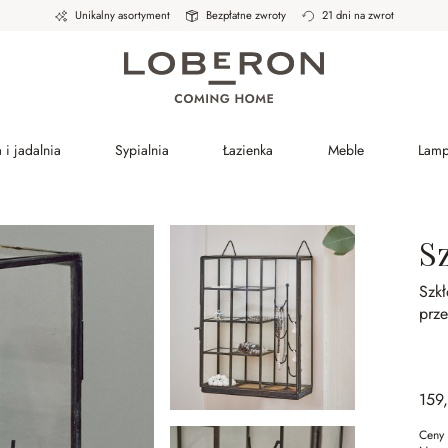
Unikalny asortyment
Bezpłatne zwroty
21 dni na zwrot
 i jadalnia
Sypialnia
Łazienka
Meble
Lam
S
Szk
prze
159
Ceny 