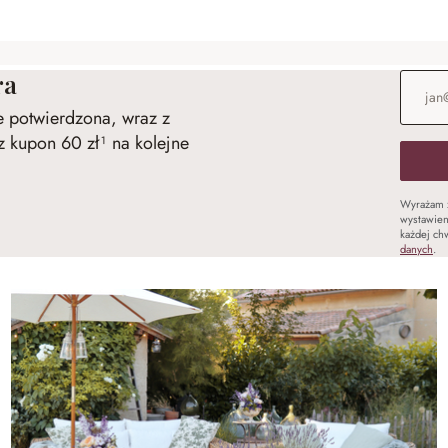
ra
Adres e
ie potwierdzona, wraz z
 kupon 60 zł¹ na kolejne
Wyrażam 
wystawien
każdej chw
danych
.