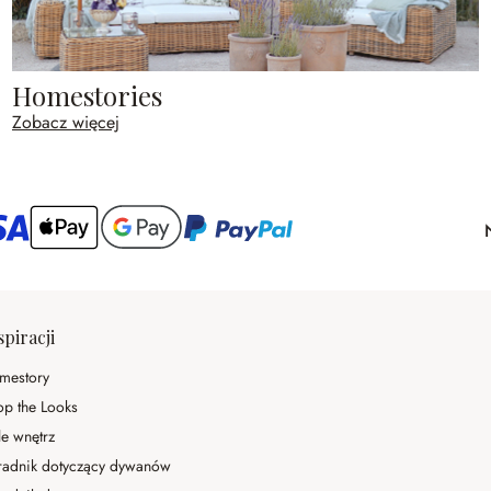
Homestories
Zobacz więcej
spiracji
mestory
op the Looks
le wnętrz
radnik dotyczący dywanów