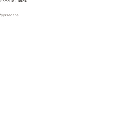
r produktu:
18090
yprzedane