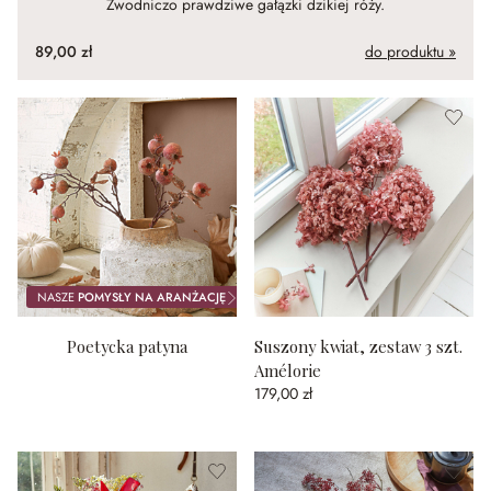
Zwodniczo prawdziwe gałązki dzikiej róży.
89,00 zł
do produktu »
NASZE
POMYSŁY NA ARANŻACJĘ
Poetycka patyna
Suszony kwiat, zestaw 3 szt.
Amélorie
179,00 zł