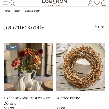
Ko
Wróć do wątku głównego
Home
Jesień
Jesienne kwiaty
Jesienne kwiaty
Filtry
Nowy
Ozdobny kwiat, zestaw 4 szt.
Wieniec Islene
Zévrine
109,00 zł
89,00 zł