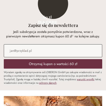
60 zł
DLA CIEBIE
Zapisz się do newslettera
Jeśli subskrypcja została pomyślnie potwierdzona, wraz z
pierwszym newsletterem otrzymasz kupon 60 zł¹ na kolejne zakupy.
Adres e-mail
*
Otrzymaj kupon o wartości 60 zł
Wyrażam zgodę na otrzymywanie od LOBERON GmbH po zakupie wiadomości e mail z
prośbą o wystawienie opinii dotyczącej mojego zamówienia (np. za pośrednictwem
Trustpilot). Zgodę mogę w każdej chwili wycofać. Tutaj znajdziesz
warunki wysyłki
takiej
wiadomości oraz informacje na
ochrony danych
.