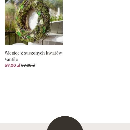
Wieniec z suszonych kwiatów
Vantile
69,00 zł
89,00 zł
(22.47%spared)