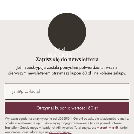
60 zł
DLA CIEBIE
Zapisz się do newslettera
Jeśli subskrypcja została pomyślnie potwierdzona, wraz z
pierwszym newsletterem otrzymasz kupon 60 zł¹ na kolejne zakupy.
Adres e-mail
*
Otrzymaj kupon o wartości 60 zł
Wyrażam zgodę na otrzymywanie od LOBERON GmbH po zakupie wiadomości e mail z
prośbą o wystawienie opinii dotyczącej mojego zamówienia (np. za pośrednictwem
Trustpilot). Zgodę mogę w każdej chwili wycofać. Tutaj znajdziesz
warunki wysyłki
takiej
wiadomości oraz informacje na
ochrony danych
.