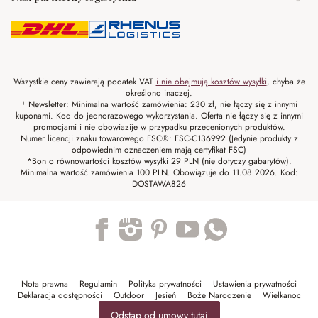
Wszystkie ceny zawierają podatek VAT
i nie obejmują kosztów wysyłki
, chyba że
określono inaczej.
¹ Newsletter: Minimalna wartość zamówienia: 230 zł, nie łączy się z innymi
kuponami. Kod do jednorazowego wykorzystania. Oferta nie łączy się z innymi
promocjami i nie obowiazije w przypadku przecenionych produktów.
Numer licencji znaku towarowego FSC®: FSC-C136992 (Jedynie produkty z
odpowiednim oznaczeniem mają certyfikat FSC)
*Bon o równowartości kosztów wysyłki 29 PLN (nie dotyczy gabarytów).
Minimalna wartość zamówienia 100 PLN. Obowiązuje do 11.08.2026. Kod:
DOSTAWA826
Trustpilot
Nota prawna
Regulamin
Polityka prywatności
Ustawienia prywatności
Deklaracja dostępności
Outdoor
Jesień
Boże Narodzenie
Wielkanoc
Odstąp od umowy tutaj