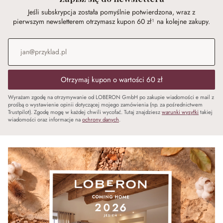
Jeśli subskrypcja została pomyślnie potwierdzona, wraz z
pierwszym newsletterem otrzymasz kupon 60 zł¹ na kolejne zakupy.
Adres e-mail
*
Otrzymaj kupon o wartości 60 zł
Wyrażam zgodę na otrzymywanie od LOBERON GmbH po zakupie wiadomości e mail z
prośbą o wystawienie opinii dotyczącej mojego zamówienia (np. za pośrednictwem
Trustpilot). Zgodę mogę w każdej chwili wycofać. Tutaj znajdziesz
warunki wysyłki
takiej
wiadomości oraz informacje na
ochrony danych
.