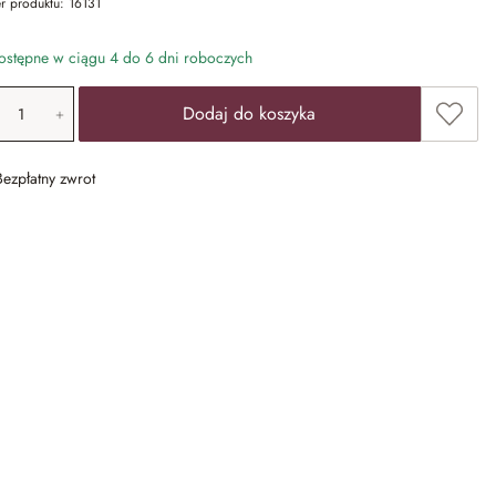
r produktu:
16131
stępne w ciągu 4 do 6 dni roboczych
ość produktu: Wprowadź żądaną wartość lub u
Dodaj 
Dodaj do koszyka
Bezpłatny zwrot