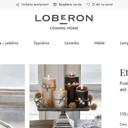
Unikalny asortyment
Bezpłatne zwroty
21 dni na zwrot
 i jadalnia
Sypialnia
Łazienka
Meble
Lam
E
Pos
stół.
119,
Ceny 