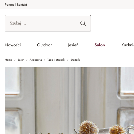
Pomoc i kontakt
ć do wątku głównego
Przejdź do wyszukiwania
Przejdź do głównej nawigacji
Nowości
Outdoor
Jesień
Salon
Kuchnia
Home
Salon
Akcesoria
Tace i etażerki
Etażerki