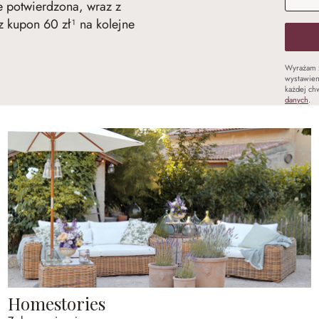
ie potwierdzona, wraz z
 kupon 60 zł¹ na kolejne
Wyrażam 
wystawien
każdej chw
danych
.
Homestories