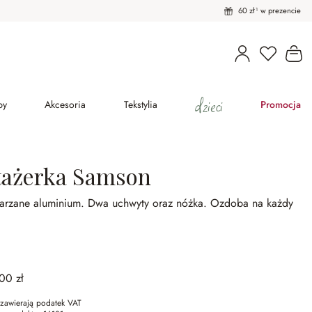
60 zł¹ w prezencie
Masz pro
Ko
dzieci
py
Akcesoria
Tekstylia
Promocja
tażerka Samson
tarzane aluminium.
Dwa uchwyty oraz nóżka.
Ozdoba na każdy
00 zł
zawierają podatek VAT