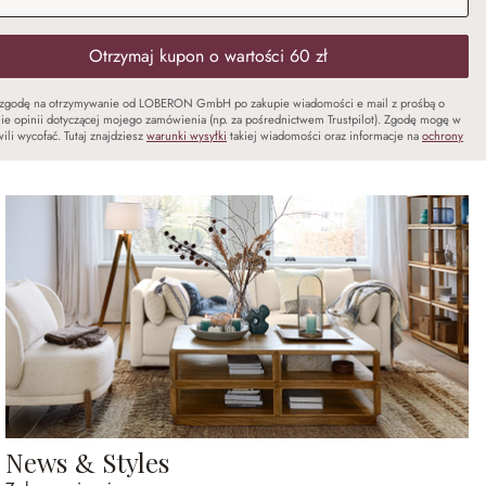
Otrzymaj kupon o wartości 60 zł
zgodę na otrzymywanie od LOBERON GmbH po zakupie wiadomości e mail z prośbą o
ie opinii dotyczącej mojego zamówienia (np. za pośrednictwem Trustpilot). Zgodę mogę w
ili wycofać. Tutaj znajdziesz
warunki wysyłki
takiej wiadomości oraz informacje na
ochrony
News & Styles