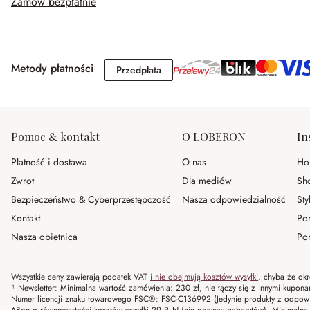
Zamów bezpłatnie
Metody płatności
Przedpłata
Przedpłata
Pomoc & kontakt
O LOBERON
In
Płatność i dostawa
O nas
Ho
Zwrot
Dla mediów
Sh
Bezpieczeństwo & Cyberprzestępczość
Nasza odpowiedzialność
Sty
Kontakt
Po
Nasza obietnica
Por
Wszystkie ceny zawierają podatek VAT
i nie obejmują kosztów wysyłki
, chyba że okr
¹ Newsletter: Minimalna wartość zamówienia: 230 zł, nie łączy się z innymi kupon
Numer licencji znaku towarowego FSC®: FSC-C136992 (Jedynie produkty z odpowi