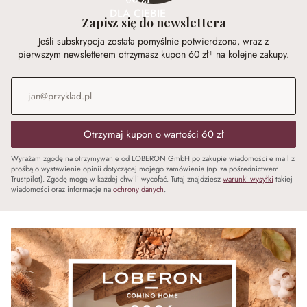
DLA CIEBIE
Zapisz się do newslettera
Jeśli subskrypcja została pomyślnie potwierdzona, wraz z
pierwszym newsletterem otrzymasz kupon 60 zł¹ na kolejne zakupy.
Adres e-mail
*
Otrzymaj kupon o wartości 60 zł
Wyrażam zgodę na otrzymywanie od LOBERON GmbH po zakupie wiadomości e mail z
prośbą o wystawienie opinii dotyczącej mojego zamówienia (np. za pośrednictwem
Trustpilot). Zgodę mogę w każdej chwili wycofać. Tutaj znajdziesz
warunki wysyłki
takiej
wiadomości oraz informacje na
ochrony danych
.