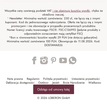
Wszystkie ceny zawierają podatek VAT
i nie obejmują kosztów wysyłki
, chyba że
określono inaczej.
¹ Newsletter: Minimalna wartość zamówienia: 230 zł, nie łączy się z innymi
kuponami. Kod do jednorazowego wykorzystania. Oferta nie łączy się z innymi
promocjami i nie obowiazije w przypadku przecenionych produktów.
Numer licencji znaku towarowego FSC®: FSC-C136992 (Jedynie produkty z
odpowiednim oznaczeniem mają certyfikat FSC)
*Bon o równowartości kosztów wysyłki 29 PLN (nie dotyczy gabarytów).
Minimalna wartość zamówienia 100 PLN. Obowiązuje do 11.08.2026. Kod:
DOSTAWA826
Trustpilot
Nota prawna
Regulamin
Polityka prywatności
Ustawienia prywatności
Deklaracja dostępności
Outdoor
Jesień
Boże Narodzenie
Wielkanoc
Odstąp od umowy tutaj
© 2026 LOBERON GmbH