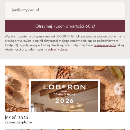
Adres e-mail
*
Otrzymaj kupon o wartości 60 zł
Wyrażam zgodę na otrzymywanie od LOBERON GmbH po zakupie wiadomości e mail z
prośbą o wystawienie opinii dotyczącej mojego zamówienia (np. za pośrednictwem
Trustpilot). Zgodę mogę w każdej chwili wycofać. Tutaj znajdziesz
warunki wysyłki
takiej
wiadomości oraz informacje na
ochrony danych
.
Jesień 2026
Zamów bezpłatnie