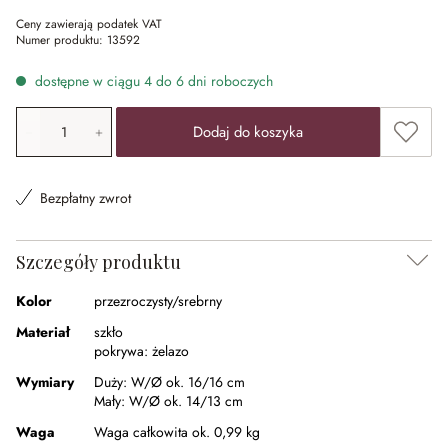
Ceny zawierają podatek VAT
Numer produktu:
13592
dostępne w ciągu 4 do 6 dni roboczych
Ilość produktu: Wprowadź żądaną wartość lub użyj przyci
Dodaj 
Dodaj do koszyka
Bezpłatny zwrot
Szczegóły produktu
Kolor
przezroczysty/srebrny
Materiał
szkło
pokrywa:
żelazo
Wymiary
Duży:
W/Ø ok. 16/16 cm
Mały:
W/Ø ok. 14/13 cm
Waga
Waga całkowita ok. 0,99 kg