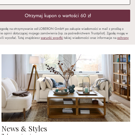
Otrzymaj kupon o wartości 60 zł
zgodę na otrzymywanie od LOBERON GmbH po zakupie wiadomości e mail z prośbą o
ie opinii dotyczącej mojego zamówienia (np. za pośrednictwem Trustpilot). Zgodę mogę w
ili wycofać. Tutaj znajdziesz
warunki wysyłki
takiej wiadomości oraz informacje na
ochrony
News & Styles