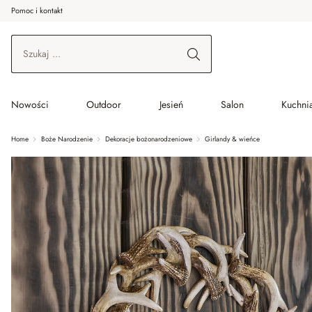
Pomoc i kontakt
ć do wątku głównego
Przejdź do wyszukiwania
Przejdź do głównej nawigacji
Nowości
Outdoor
Jesień
Salon
Kuchnia
Home
Boże Narodzenie
Dekoracje bożonarodzeniowe
Girlandy & wieńce