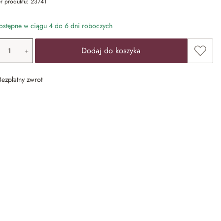
r produktu:
23741
stępne w ciągu 4 do 6 dni roboczych
ość produktu: Wprowadź żądaną wartość lub u
Dodaj 
Dodaj do koszyka
Bezpłatny zwrot