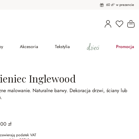
60 zł¹ w prezencie
Masz pro
Ko
dzieci
py
Akcesoria
Tekstylia
Promocja
ieniec Inglewood
zne malowanie.
Naturalne barwy.
Dekoracja drzwi, ściany lub
u.
,00 zł
zawierają podatek VAT