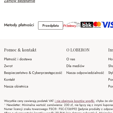
Zamów bezpłatnie
Metody płatności
Przedpłata
Przedpłata
Pomoc & kontakt
O LOBERON
In
Płatność i dostawa
O nas
Ho
Zwrot
Dla mediów
Sh
Bezpieczeństwo & Cyberprzestępczość
Nasza odpowiedzialność
Sty
Kontakt
Po
Nasza obietnica
Por
Wszystkie ceny zawierają podatek VAT
i nie obejmują kosztów wysyłki
, chyba że okr
¹ Newsletter: Minimalna wartość zamówienia: 230 zł, nie łączy się z innymi kupon
Numer licencji znaku towarowego FSC®: FSC-C136992 (Jedynie produkty z odpowi