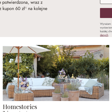
ie potwierdzona, wraz z
 kupon 60 zł¹ na kolejne
Wyrażam 
wystawien
każdej chw
danych
.
Homestories