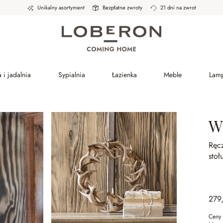
Unikalny asortyment
Bezpłatne zwroty
21 dni na zwrot
 i jadalnia
Sypialnia
Łazienka
Meble
Lam
W
Ręc
stoł
279
Ceny 