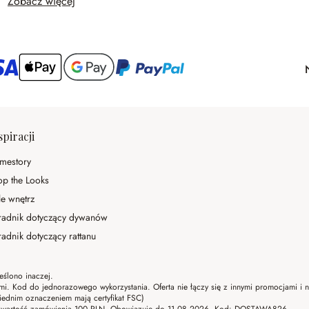
Zobacz więcej
spiracji
mestory
op the Looks
le wnętrz
radnik dotyczący dywanów
adnik dotyczący rattanu
eślono inaczej.
ami. Kod do jednorazowego wykorzystania. Oferta nie łączy się z innymi promocjami i
ednim oznaczeniem mają certyfikat FSC)