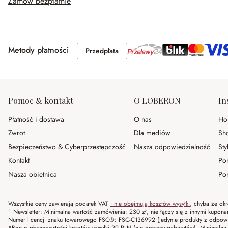
Zamów bezpłatnie
Metody płatności
Przedpłata
Przedpłata
Pomoc & kontakt
O LOBERON
In
Płatność i dostawa
O nas
Ho
Zwrot
Dla mediów
Sh
Bezpieczeństwo & Cyberprzestępczość
Nasza odpowiedzialność
Sty
Kontakt
Po
Nasza obietnica
Por
Wszystkie ceny zawierają podatek VAT
i nie obejmują kosztów wysyłki
, chyba że okr
¹ Newsletter: Minimalna wartość zamówienia: 230 zł, nie łączy się z innymi kupon
Numer licencji znaku towarowego FSC®: FSC-C136992 (Jedynie produkty z odpowi