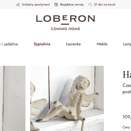
Unikalny asortyment
Bezpłatne zwroty
21 dni na zwrot
 i jadalnia
Sypialnia
Łazienka
Meble
Lam
H
Czar
pos
109
Ceny 