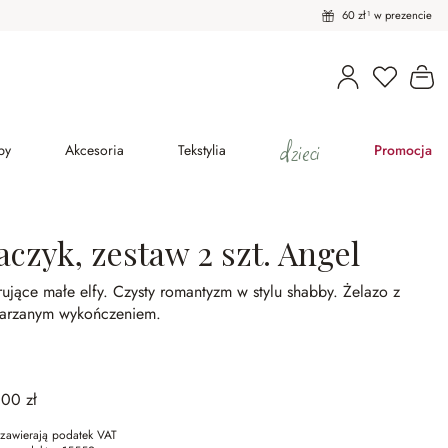
60 zł¹ w prezencie
Masz pro
Ko
dzieci
py
Akcesoria
Tekstylia
Promocja
aczyk, zestaw 2 szt. Angel
ujące małe elfy.
Czysty romantyzm w stylu shabby.
Żelazo z
tarzanym wykończeniem.
,00 zł
zawierają podatek VAT