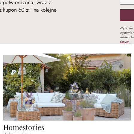
ie potwierdzona, wraz z
 kupon 60 zł¹ na kolejne
Wyrażam 
wystawien
każdej chw
danych
.
Homestories