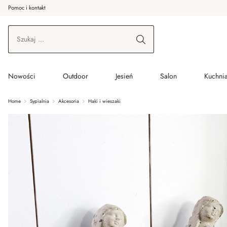
Pomoc i kontakt
ć do wątku głównego
Przejdź do wyszukiwania
Przejdź do głównej nawigacji
Nowości
Outdoor
Jesień
Salon
Kuchnia
Home
Sypialnia
Akcesoria
Haki i wieszaki