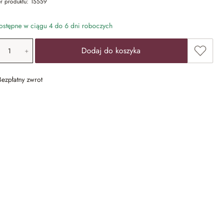
r produktu:
15559
stępne w ciągu 4 do 6 dni roboczych
ość produktu: Wprowadź żądaną wartość lub u
Dodaj 
Dodaj do koszyka
Bezpłatny zwrot