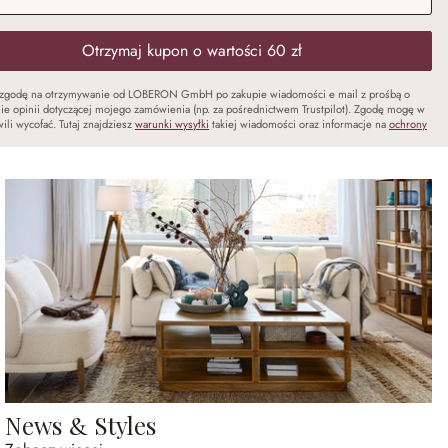
Otrzymaj kupon o wartości 60 zł
zgodę na otrzymywanie od LOBERON GmbH po zakupie wiadomości e mail z prośbą o
ie opinii dotyczącej mojego zamówienia (np. za pośrednictwem Trustpilot). Zgodę mogę w
ili wycofać. Tutaj znajdziesz
warunki wysyłki
takiej wiadomości oraz informacje na
ochrony
News & Styles