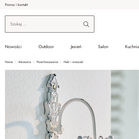
Pomoc i kontakt
ć do wątku głównego
Przejdź do wyszukiwania
Przejdź do głównej nawigacji
Nowości
Outdoor
Jesień
Salon
Kuchnia
Home
Akcesoria
Przechowywanie
Haki i wieszaki