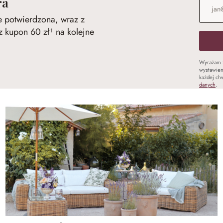
ra
ie potwierdzona, wraz z
 kupon 60 zł¹ na kolejne
Wyrażam 
wystawien
każdej chw
danych
.