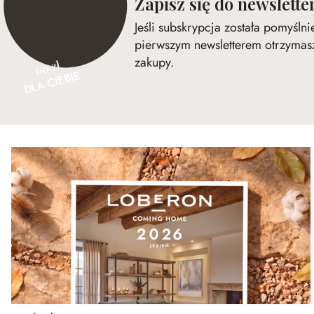
Zapisz się do newslette
Jeśli subskrypcja została pomyśln
pierwszym newsletterem otrzymasz
zakupy.
60 zł
DLA CIEBIE