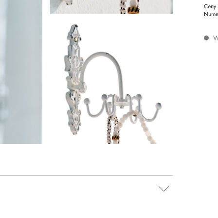
Ceny 
Nume
W