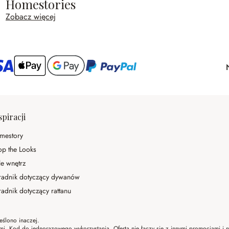
Homestories
Zobacz więcej
spiracji
mestory
op the Looks
le wnętrz
radnik dotyczący dywanów
adnik dotyczący rattanu
eślono inaczej.
ami. Kod do jednorazowego wykorzystania. Oferta nie łączy się z innymi promocjami i