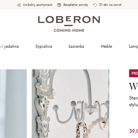
Unikalny asortyment
Bezpłatne zwroty
21 dni na zwrot
 i jadalnia
Sypialnia
Łazienka
Meble
Lam
Prom
W
Star
styl
39,