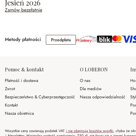
Jesień 2026
Zamów bezpłatnie
Metody płatności
Przedpłata
Przedpłata
Pomoc & kontakt
O LOBERON
In
Płatność i dostawa
O nas
Ho
Zwrot
Dla mediów
Sh
Bezpieczeństwo & Cyberprzestępczość
Nasza odpowiedzialność
Sty
Kontakt
Po
Nasza obietnica
Por
Wszystkie ceny zawierają podatek VAT
i nie obejmują kosztów wysyłki
, chyba że okr
¹ Newsletter: Minimalna wartość zamówienia: 230 zł, nie łączy się z innymi kupon