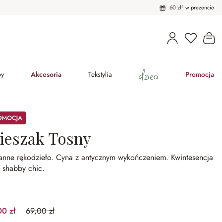
60 zł¹ w prezencie
Masz pro
Ko
dzieci
py
Akcesoria
Tekstylia
Promocja
ocja
ieszak Tosny
anne rękodzieło.
Cyna z antycznym wykończeniem.
Kwintesencja
u shabby chic.
00 zł
69,00 zł
(43.48%spared)