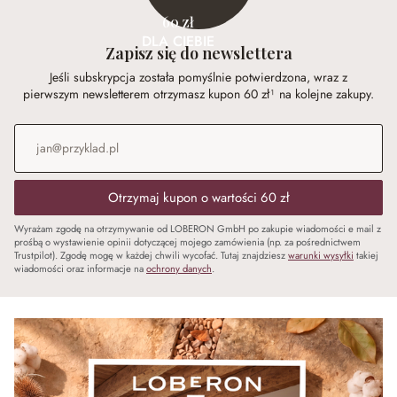
60 zł
DLA CIEBIE
Zapisz się do newslettera
Jeśli subskrypcja została pomyślnie potwierdzona, wraz z
pierwszym newsletterem otrzymasz kupon 60 zł¹ na kolejne zakupy.
Adres e-mail
*
Otrzymaj kupon o wartości 60 zł
Wyrażam zgodę na otrzymywanie od LOBERON GmbH po zakupie wiadomości e mail z
prośbą o wystawienie opinii dotyczącej mojego zamówienia (np. za pośrednictwem
Trustpilot). Zgodę mogę w każdej chwili wycofać. Tutaj znajdziesz
warunki wysyłki
takiej
wiadomości oraz informacje na
ochrony danych
.