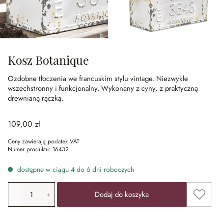
Kosz Botanique
Ozdobne tłoczenia we francuskim stylu vintage.
Niezwykle
wszechstronny i funkcjonalny.
Wykonany z cyny, z praktyczną
drewnianą rączką.
109,00 zł
Ceny zawierają podatek VAT
Numer produktu:
16432
dostępne w ciągu 4 do 6 dni roboczych
Ilość produktu: Wprowadź żądaną wartość lub użyj przyci
Dodaj 
Dodaj do koszyka