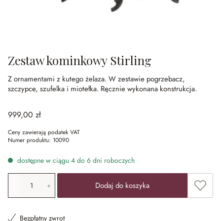
Zestaw kominkowy Stirling
Z ornamentami z kutego żelaza.
W zestawie pogrzebacz,
szczypce, szufelka i miotełka.
Ręcznie wykonana konstrukcja.
999,00 zł
Ceny zawierają podatek VAT
Numer produktu:
10090
dostępne w ciągu 4 do 6 dni roboczych
Ilość produktu: Wprowadź żądaną wartość lub użyj przyci
Dodaj 
Dodaj do koszyka
Bezpłatny zwrot