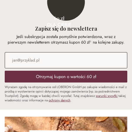
60 zł
DLA CIEBIE
Zapisz się do newslettera
Jeśli subskrypcja została pomyślnie potwierdzona, wraz z
pierwszym newsletterem otrzymasz kupon 60 zł¹ na kolejne zakupy.
Adres e-mail
*
Otrzymaj kupon o wartości 60 zł
Wyrażam zgodę na otrzymywanie od LOBERON GmbH po zakupie wiadomości e mail z
prośbą o wystawienie opinii dotyczącej mojego zamówienia (np. za pośrednictwem
Trustpilot). Zgodę mogę w każdej chwili wycofać. Tutaj znajdziesz
warunki wysyłki
takiej
wiadomości oraz informacje na
ochrony danych
.