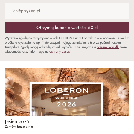
Adres e-mail
*
Otrzymaj kupon o wartości 60 zł
Wyrażam zgodę na otrzymywanie od LOBERON GmbH po zakupie wiadomości e mail z
prośbą o wystawienie opinii dotyczącej mojego zamówienia (np. za pośrednictwem
Trustpilot). Zgodę mogę w każdej chwili wycofać. Tutaj znajdziesz
warunki wysyłki
takiej
wiadomości oraz informacje na
ochrony danych
.
Jesień 2026
Zamów bezpłatnie