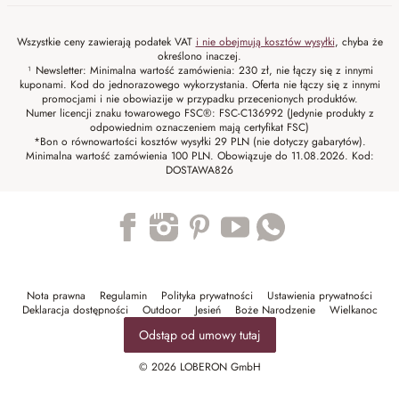
Wszystkie ceny zawierają podatek VAT
i nie obejmują kosztów wysyłki
, chyba że
określono inaczej.
¹ Newsletter: Minimalna wartość zamówienia: 230 zł, nie łączy się z innymi
kuponami. Kod do jednorazowego wykorzystania. Oferta nie łączy się z innymi
promocjami i nie obowiazije w przypadku przecenionych produktów.
Numer licencji znaku towarowego FSC®: FSC-C136992 (Jedynie produkty z
odpowiednim oznaczeniem mają certyfikat FSC)
*Bon o równowartości kosztów wysyłki 29 PLN (nie dotyczy gabarytów).
Minimalna wartość zamówienia 100 PLN. Obowiązuje do 11.08.2026. Kod:
DOSTAWA826
Trustpilot
Nota prawna
Regulamin
Polityka prywatności
Ustawienia prywatności
Deklaracja dostępności
Outdoor
Jesień
Boże Narodzenie
Wielkanoc
Odstąp od umowy tutaj
© 2026 LOBERON GmbH