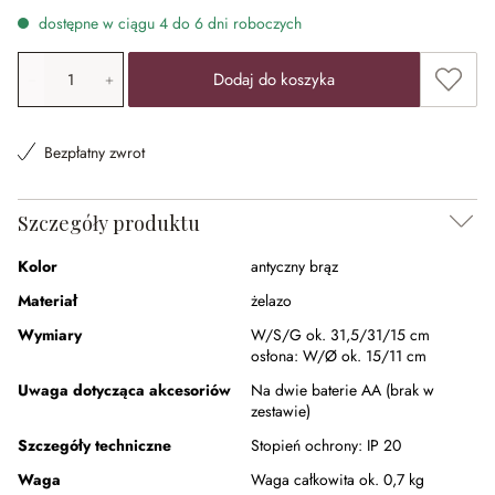
dostępne w ciągu 4 do 6 dni roboczych
Ilość produktu: Wprowadź żądaną wartość lub użyj przyci
Dodaj 
Dodaj do koszyka
Bezpłatny zwrot
Szczegóły produktu
Kolor
antyczny brąz
Materiał
żelazo
Wymiary
W/S/G ok. 31,5/31/15 cm
osłona:
W/Ø ok. 15/11 cm
Uwaga dotycząca akcesoriów
Na dwie baterie AA (brak w
zestawie)
Szczegóły techniczne
Stopień ochrony:
IP 20
Waga
Waga całkowita ok. 0,7 kg