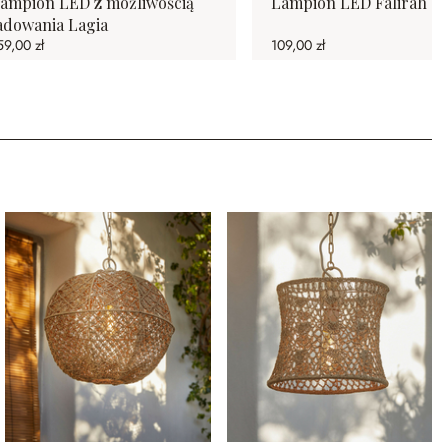
ampion LED z możliwością
Lampion LED Falirah
adowania Lagia
59,00 zł
109,00 zł