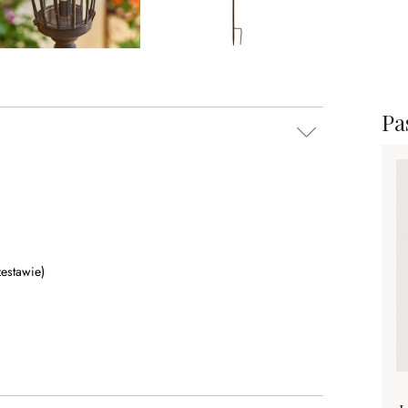
Pa
estawie)