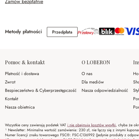
Zamów bezpłatnie
Metody płatności
Przedpłata
Przedpłata
Pomoc & kontakt
O LOBERON
In
Płatność i dostawa
O nas
Ho
Zwrot
Dla mediów
Sh
Bezpieczeństwo & Cyberprzestępczość
Nasza odpowiedzialność
Sty
Kontakt
Po
Nasza obietnica
Por
Wszystkie ceny zawierają podatek VAT
i nie obejmują kosztów wysyłki
, chyba że okr
¹ Newsletter: Minimalna wartość zamówienia: 230 zł, nie łączy się z innymi kupon
Numer licencji znaku towarowego FSC®: FSC-C136992 (Jedynie produkty z odpowi