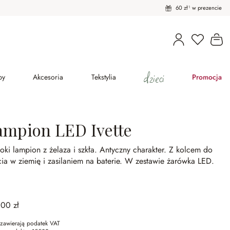
60 zł¹ w prezencie
Masz pro
Ko
dzieci
py
Akcesoria
Tekstylia
Promocja
ampion LED Ivette
ki lampion z żelaza i szkła.
Antyczny charakter.
Z kolcem do
ia w ziemię i zasilaniem na baterie.
W zestawie żarówka LED.
,00 zł
zawierają podatek VAT