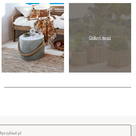
Odkryj teraz
-mail
*