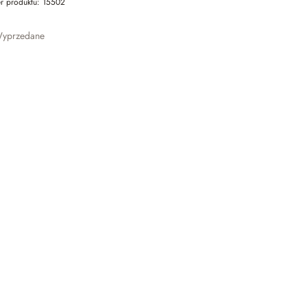
r produktu:
15502
yprzedane