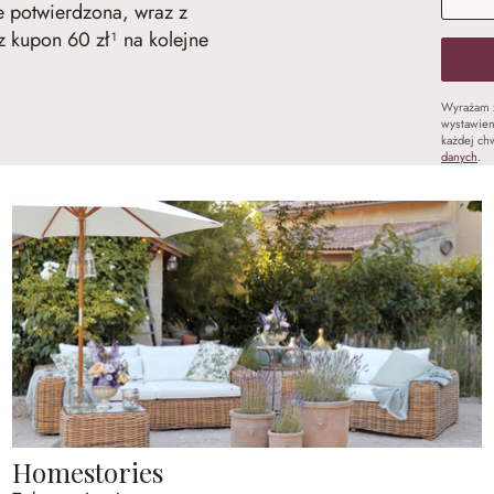
ie potwierdzona, wraz z
 kupon 60 zł¹ na kolejne
Wyrażam 
wystawien
każdej chw
danych
.
Homestories