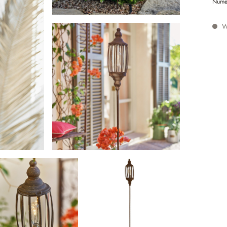
Nume
W