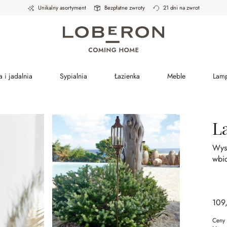
Unikalny asortyment
Bezpłatne zwroty
21 dni na zwrot
 i jadalnia
Sypialnia
Łazienka
Meble
Lam
L
Wyso
wbic
109
Ceny 