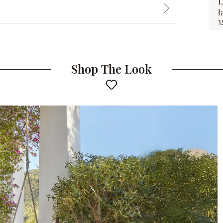
L
ł
1
Shop The Look