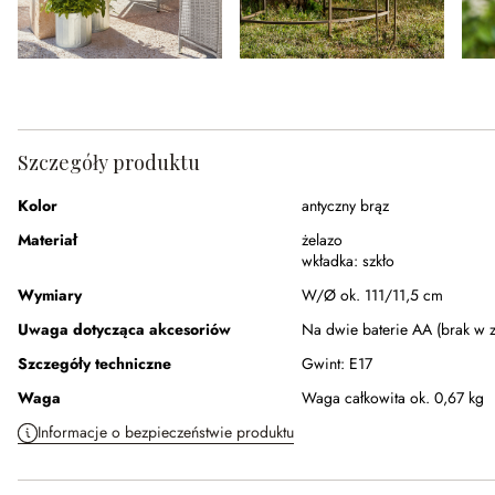
Szczegóły produktu
Kolor
antyczny brąz
Materiał
żelazo
wkładka:
szkło
Wymiary
W/Ø ok. 111/11,5 cm
Uwaga dotycząca akcesoriów
Na dwie baterie AA (brak w z
Szczegóły techniczne
Gwint:
E17
Waga
Waga całkowita ok. 0,67 kg
Informacje o bezpieczeństwie produktu