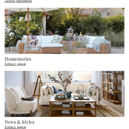
Zamów bezpłatnie
Homestories
Zobacz więcej
News & Styles
Zobacz więcej