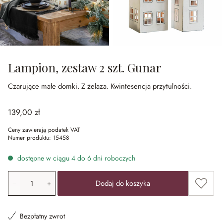
Lampion, zestaw 2 szt. Gunar
Czarujące małe domki.
Z żelaza.
Kwintesencja przytulności.
139,00 zł
Ceny zawierają podatek VAT
Numer produktu:
15458
dostępne w ciągu 4 do 6 dni roboczych
Ilość produktu: Wprowadź żądaną wartość lub użyj przyci
Dodaj 
Dodaj do koszyka
Bezpłatny zwrot