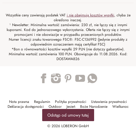
Wszystkie ceny zawierają podatek VAT
i nie obejmują kosztów wysyłki
, chyba że
określono inaczej.
¹ Newsletter: Minimalna wartość zamówienia: 230 zł, nie łączy się z innymi
kuponami. Kod do jednorazowego wykorzystania. Oferta nie łączy się z innymi
promocjami i nie obowiazije w przypadku przecenionych produktów.
Numer licencji znaku towarowego FSC®: FSC-C136992 (Jedynie produkty z
odpowiednim oznaczeniem mają certyfikat FSC)
*Bon o równowartości kosztów wysyłki 29 PLN (nie dotyczy gabarytów).
Minimalna wartość zamówienia 100 PLN. Obowiązuje do 11.08.2026. Kod:
DOSTAWA826
Trustpilot
Nota prawna
Regulamin
Polityka prywatności
Ustawienia prywatności
Deklaracja dostępności
Outdoor
Jesień
Boże Narodzenie
Wielkanoc
Odstąp od umowy tutaj
© 2026 LOBERON GmbH