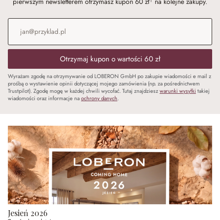
pierwszym newsletterem otrzymasz kupon 60 zł¹ na kolejne zakupy.
Adres e-mail
*
Otrzymaj kupon o wartości 60 zł
Wyrażam zgodę na otrzymywanie od LOBERON GmbH po zakupie wiadomości e mail z
prośbą o wystawienie opinii dotyczącej mojego zamówienia (np. za pośrednictwem
Trustpilot). Zgodę mogę w każdej chwili wycofać. Tutaj znajdziesz
warunki wysyłki
takiej
wiadomości oraz informacje na
ochrony danych
.
Jesień 2026