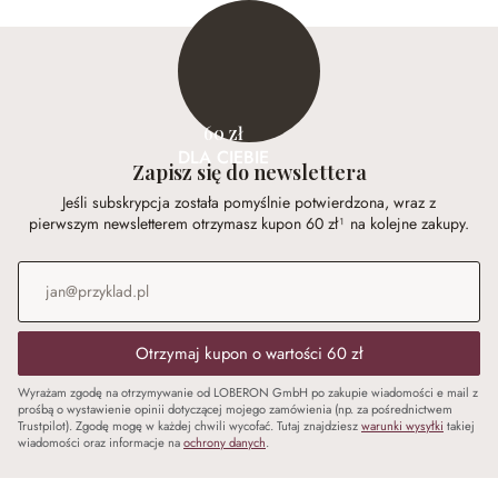
60 zł
DLA CIEBIE
Zapisz się do newslettera
Jeśli subskrypcja została pomyślnie potwierdzona, wraz z
pierwszym newsletterem otrzymasz kupon 60 zł¹ na kolejne zakupy.
Adres e-mail
*
Otrzymaj kupon o wartości 60 zł
Wyrażam zgodę na otrzymywanie od LOBERON GmbH po zakupie wiadomości e mail z
prośbą o wystawienie opinii dotyczącej mojego zamówienia (np. za pośrednictwem
Trustpilot). Zgodę mogę w każdej chwili wycofać. Tutaj znajdziesz
warunki wysyłki
takiej
wiadomości oraz informacje na
ochrony danych
.