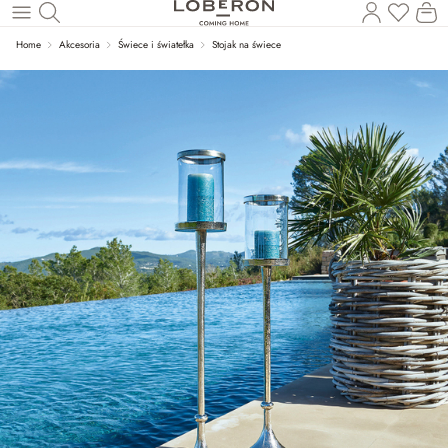
Masz p
Ko
Wróć do wątku głównego
Home
Akcesoria
Świece i światełka
Stojak na świece