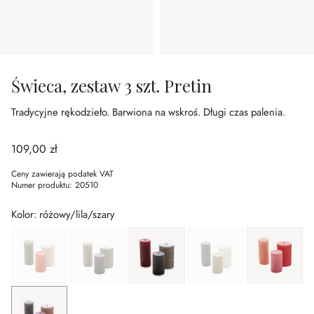
Świeca, zestaw 3 szt. Pretin
Tradycyjne rękodzieło.
Barwiona na wskroś.
Długi czas palenia.
109,00 zł
Ceny zawierają podatek VAT
Numer produktu:
20510
Kolor: różowy/lila/szary
beżowy/zielony/pomarańczowy
(Ta opcja jest aktualnie niedostępna.)
jasnozielony/ciemnoszary
(Ta opcja jest aktualnie niedostępna.)
kolorowy
kremowy/zielony/taupe
(Ta opcja jest aktualnie niedos
różowy