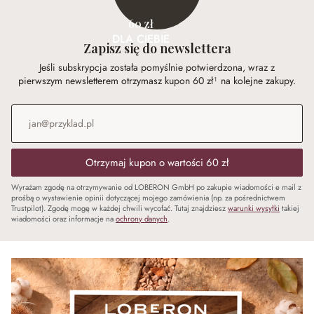
60 zł
DLA CIEBIE
Zapisz się do newslettera
Jeśli subskrypcja została pomyślnie potwierdzona, wraz z
pierwszym newsletterem otrzymasz kupon 60 zł¹ na kolejne zakupy.
Adres e-mail
*
Otrzymaj kupon o wartości 60 zł
Wyrażam zgodę na otrzymywanie od LOBERON GmbH po zakupie wiadomości e mail z
prośbą o wystawienie opinii dotyczącej mojego zamówienia (np. za pośrednictwem
Trustpilot). Zgodę mogę w każdej chwili wycofać. Tutaj znajdziesz
warunki wysyłki
takiej
wiadomości oraz informacje na
ochrony danych
.