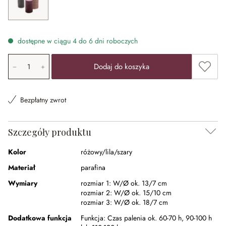
różowy/lila/szary
dostępne w ciągu 4 do 6 dni roboczych
Ilość produktu: Wprowadź żądaną wartość lub użyj przyci
Dodaj 
Dodaj do koszyka
Bezpłatny zwrot
Szczegóły produktu
Kolor
różowy/lila/szary
Materiał
parafina
Wymiary
rozmiar 1:
W/Ø ok. 13/7 cm
rozmiar 2:
W/Ø ok. 15/10 cm
rozmiar 3:
W/Ø ok. 18/7 cm
Dodatkowa funkcja
Funkcja:
Czas palenia ok. 60-70 h, 90-100 h