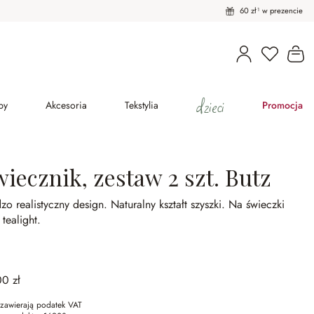
60 zł¹ w prezencie
Masz pro
Ko
dzieci
py
Akcesoria
Tekstylia
Promocja
iecznik, zestaw 2 szt. Butz
zo realistyczny design.
Naturalny kształt szyszki.
Na świeczki
 tealight.
00 zł
zawierają podatek VAT