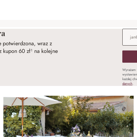
ra
Adres e
ie potwierdzona, wraz z
 kupon 60 zł¹ na kolejne
Wyrażam 
wystawien
każdej chw
danych
.