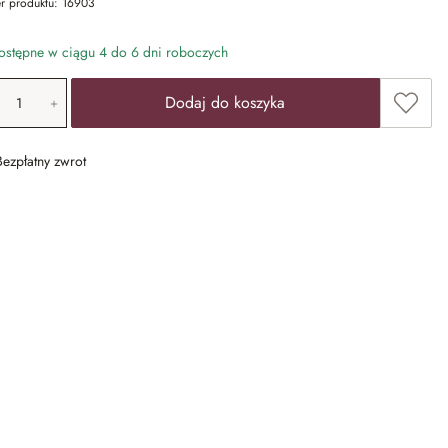
r produktu:
16903
stępne w ciągu 4 do 6 dni roboczych
ość produktu: Wprowadź żądaną wartość lub u
Dodaj 
Dodaj do koszyka
Bezpłatny zwrot