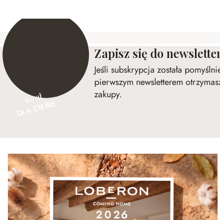
Zapisz się do newslette
Jeśli subskrypcja została pomyśln
pierwszym newsletterem otrzymasz
zakupy.
60 zł
DLA CIEBIE