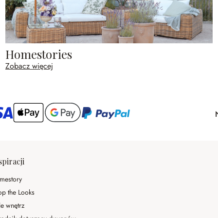
Homestories
Zobacz więcej
spiracji
mestory
op the Looks
le wnętrz