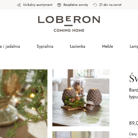
Unikalny asortyment
Bezpłatne zwroty
21 dni na zwrot
a i jadalnia
Sypialnia
Łazienka
Meble
Lam
Św
Bard
typu
89,
Ceny 