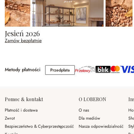
Jesień 2026
Zamów bezpłatnie
Metody płatności
Przedpłata
Przedpłata
Pomoc & kontakt
O LOBERON
In
Płatność i dostawa
O nas
Ho
Zwrot
Dla mediów
Sh
Bezpieczeństwo & Cyberprzestępczość
Nasza odpowiedzialność
Sty