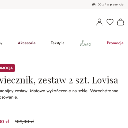
60 zł¹ w prezencie
Masz pro
Ko
dzieci
py
Akcesoria
Tekstylia
Promocja
ocja
iecznik, zestaw 2 szt. Lovisa
monijny zestaw.
Matowe wykończenie na szkle.
Wszechstronne
osowanie.
00 zł
109,00 zł
(27.52%spared)