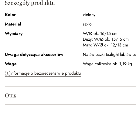
Szczegóły produktu
Kolor
zielony
Materiał
szkło
Wymiary
W/Ø ok. 16/15 cm
Duży:
W/Ø ok. 15/16 cm
Mały:
W/Ø ok. 12/13 cm
Uwaga dotycząca akcesoriów
Na świeczki tealight lub świe
Waga
Waga całkowita ok. 1,19 kg
Informacje o bezpieczeństwie produktu
Opis