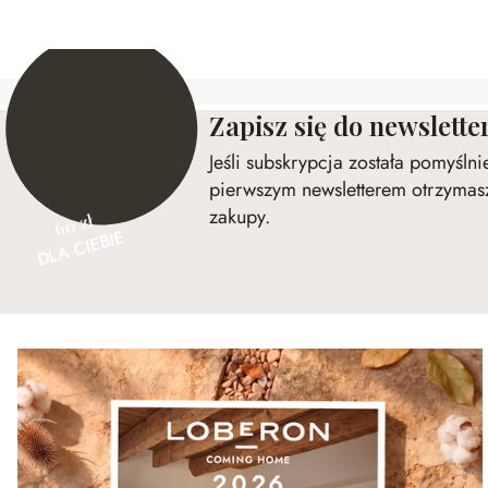
Zapisz się do newslette
Jeśli subskrypcja została pomyśln
pierwszym newsletterem otrzymasz
zakupy.
60 zł
DLA CIEBIE