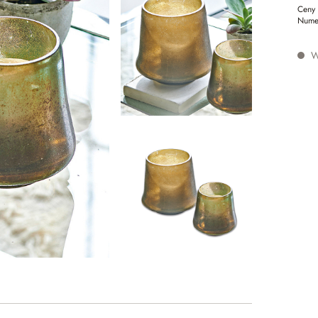
Ceny 
Nume
W