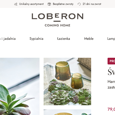
Unikalny asortyment
Bezpłatne zwroty
21 dni na zwrot
 i jadalnia
Sypialnia
Łazienka
Meble
Lam
Prom
Św
Har
zast
79,