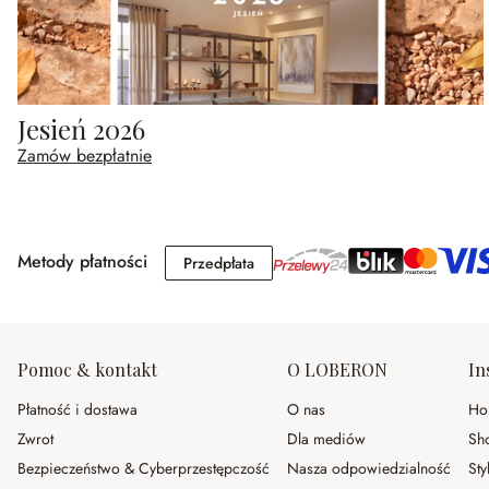
Jesień 2026
Zamów bezpłatnie
Metody płatności
Przedpłata
Przedpłata
Pomoc & kontakt
O LOBERON
In
Płatność i dostawa
O nas
Ho
Zwrot
Dla mediów
Sh
Bezpieczeństwo & Cyberprzestępczość
Nasza odpowiedzialność
Sty