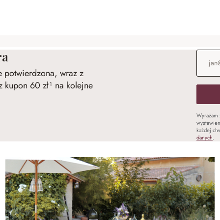
ra
Adres e
ie potwierdzona, wraz z
 kupon 60 zł¹ na kolejne
Wyrażam 
wystawien
każdej chw
danych
.