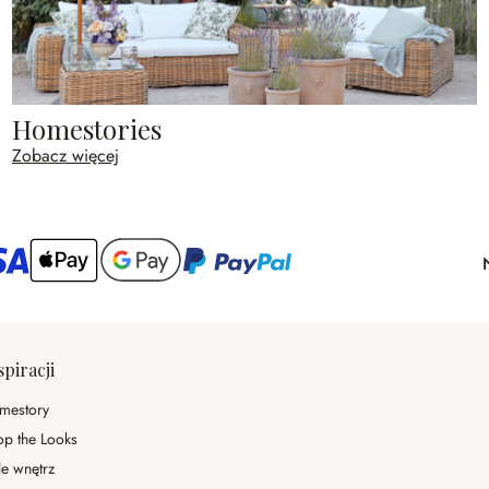
Homestories
Zobacz więcej
spiracji
mestory
op the Looks
le wnętrz