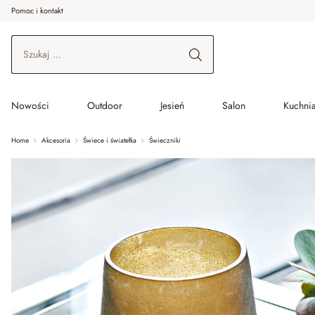
Pomoc i kontakt
ć do wątku głównego
Przejdź do wyszukiwania
Przejdź do głównej nawigacji
Nowości
Outdoor
Jesień
Salon
Kuchnia
Home
Akcesoria
Świece i światełka
Świeczniki