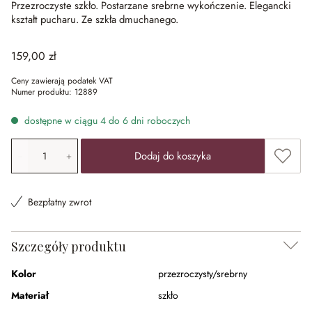
Przezroczyste szkło.
Postarzane srebrne wykończenie.
Elegancki
kształt pucharu.
Ze szkła dmuchanego.
159,00 zł
Ceny zawierają podatek VAT
Numer produktu:
12889
dostępne w ciągu 4 do 6 dni roboczych
Ilość produktu: Wprowadź żądaną wartość lub użyj przyci
Dodaj 
Dodaj do koszyka
Bezpłatny zwrot
Szczegóły produktu
Kolor
przezroczysty/srebrny
Materiał
szkło