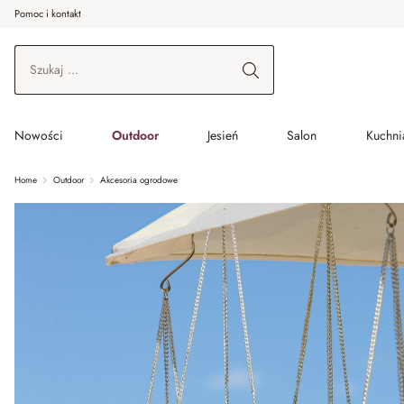
Pomoc i kontakt
ć do wątku głównego
Przejdź do wyszukiwania
Przejdź do głównej nawigacji
Nowości
Outdoor
Jesień
Salon
Kuchnia
Home
Outdoor
Akcesoria ogrodowe