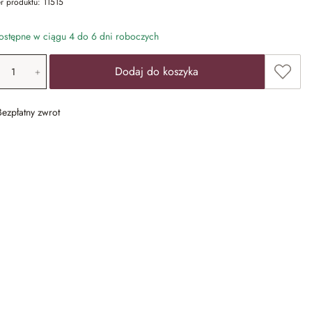
r produktu:
11515
stępne w ciągu 4 do 6 dni roboczych
ość produktu: Wprowadź żądaną wartość lub u
Dodaj 
Dodaj do koszyka
Bezpłatny zwrot