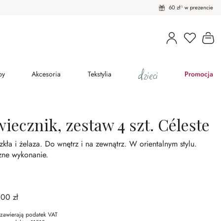
60 zł¹ w prezencie
Masz pro
Ko
dzieci
py
Akcesoria
Tekstylia
Promocja
iecznik, zestaw 4 szt. Céleste
zkła i żelaza.
Do wnętrz i na zewnątrz.
W orientalnym stylu.
zne wykonanie.
,00 zł
zawierają podatek VAT