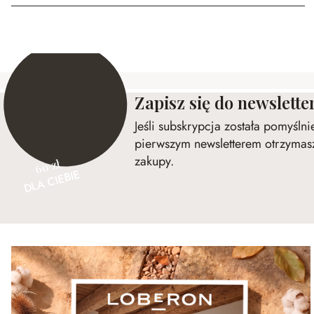
Zapisz się do newslette
Jeśli subskrypcja została pomyśln
pierwszym newsletterem otrzymasz
zakupy.
60 zł
DLA CIEBIE