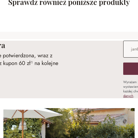
Sprawdź również poniższe produkty
ra
Adres e
ie potwierdzona, wraz z
 kupon 60 zł¹ na kolejne
Wyrażam 
wystawien
każdej chw
danych
.