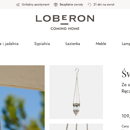
Unikalny asortyment
Bezpłatne zwroty
21 dni na zwrot
 i jadalnia
Sypialnia
Łazienka
Meble
Lam
Św
Ze s
Ręc
109
Ceny 