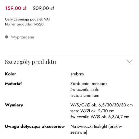
159,00 zł
209,00 zł
(23.92%spared)
Ceny zawierają podatek VAT
Numer produktu:
14520
Wyprzedane
Szczegóły produktu
Kolor
srebrny
Materiał
Zdobienie:
mosiądz
świecznik:
szkło
taca:
aluminium
Wymiary
W/S/G/Ø ok. 6,5/30/30/30 cm
taca:
W/Ø ok. 2/30 cm
świecznik:
W/Ø ok. 6,3/4,7 cm
Uwaga dotycząca akcesoriów
Na świeczki tealight (brak w
zestawie)