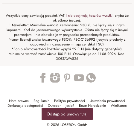
Wszystkie ceny zawierają podatek VAT
i nie obejmują kosztów wysyłki
, chyba że
określono inaczej.
¹ Newsletter: Minimalna wartość zamówienia: 230 zł, nie łączy się z innymi
kuponami. Kod do jednorazowego wykorzystania. Oferta nie łączy się z innymi
promocjami i nie obowiazije w przypadku przecenionych produktów.
Numer licencji znaku towarowego FSC®: FSC-C136992 (Jedynie produkty z
odpowiednim oznaczeniem mają certyfikat FSC)
*Bon o równowartości kosztów wysyłki 29 PLN (nie dotyczy gabarytów).
Minimalna wartość zamówienia 100 PLN. Obowiązuje do 11.08.2026. Kod:
DOSTAWA826
Trustpilot
Nota prawna
Regulamin
Polityka prywatności
Ustawienia prywatności
Deklaracja dostępności
Outdoor
Jesień
Boże Narodzenie
Wielkanoc
Odstąp od umowy tutaj
© 2026 LOBERON GmbH