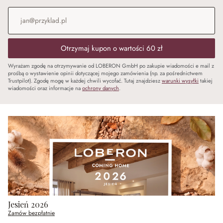
Adres e-mail
*
Otrzymaj kupon o wartości 60 zł
Wyrażam zgodę na otrzymywanie od LOBERON GmbH po zakupie wiadomości e mail z
prośbą o wystawienie opinii dotyczącej mojego zamówienia (np. za pośrednictwem
Trustpilot). Zgodę mogę w każdej chwili wycofać. Tutaj znajdziesz
warunki wysyłki
takiej
wiadomości oraz informacje na
ochrony danych
.
Jesień 2026
Zamów bezpłatnie