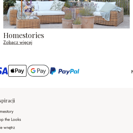
Homestories
Zobacz więcej
spiracji
mestory
op the Looks
le wnętrz