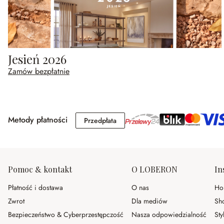
Jesień 2026
Zamów bezpłatnie
Metody płatności
Przedpłata
Przedpłata
Pomoc & kontakt
O LOBERON
In
Płatność i dostawa
O nas
Ho
Zwrot
Dla mediów
Sh
Bezpieczeństwo & Cyberprzestępczość
Nasza odpowiedzialność
Sty