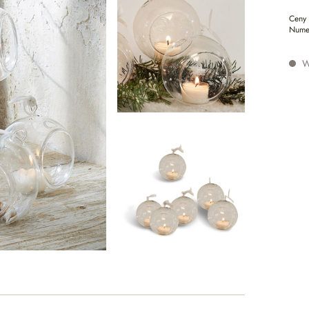
Ceny 
Nume
W