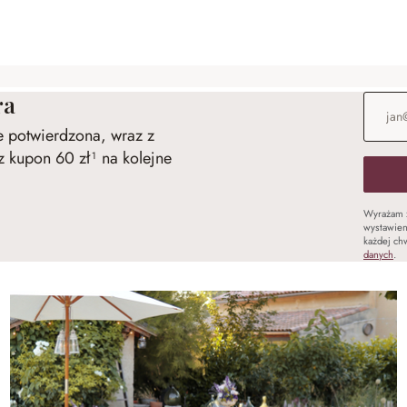
ra
Adres e
ie potwierdzona, wraz z
 kupon 60 zł¹ na kolejne
Wyrażam 
wystawien
każdej chw
danych
.