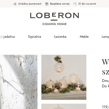
Unikalny asortyment
Bezpłatne zwroty
21 dni na zwrot
 i jadalnia
Sypialnia
Łazienka
Meble
Lam
W
sz
Dmu
Do 
119,