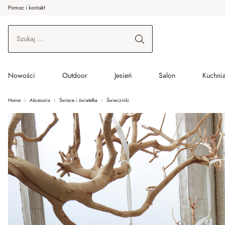
Pomoc i kontakt
ć do wątku głównego
Przejdź do wyszukiwania
Przejdź do głównej nawigacji
Nowości
Outdoor
Jesień
Salon
Kuchnia
Home
Akcesoria
Świece i światełka
Świeczniki