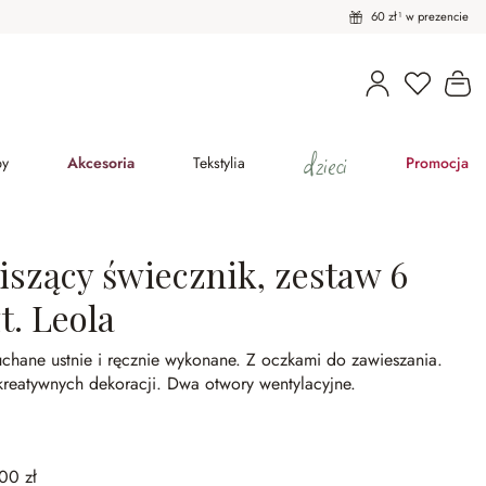
60 zł¹ w prezencie
Masz pro
Ko
dzieci
py
Akcesoria
Tekstylia
Promocja
iszący świecznik, zestaw 6
t. Leola
chane ustnie i ręcznie wykonane.
Z oczkami do zawieszania.
kreatywnych dekoracji.
Dwa otwory wentylacyjne.
00 zł