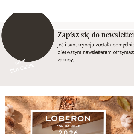
Zapisz się do newslette
Jeśli subskrypcja została pomyśln
pierwszym newsletterem otrzymasz
zakupy.
60 zł
DLA CIEBIE