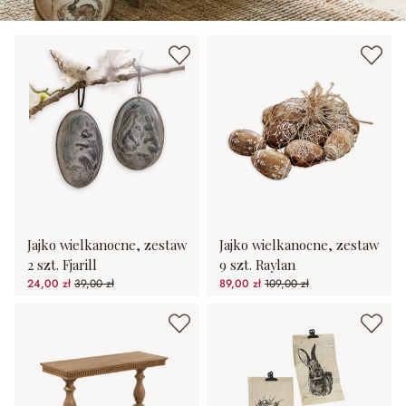
Jajko wielkanocne, zestaw
Jajko wielkanocne, zestaw
2 szt. Fjarill
9 szt. Raylan
24,00 zł
39,00 zł
89,00 zł
109,00 zł
(38.46%spared)
(18.35%spared)