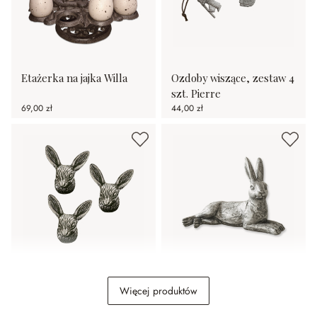
Etażerka na jajka Willa
Ozdoby wiszące, zestaw 4
szt. Pierre
69,00 zł
44,00 zł
Dekoracyjne pinezki,
Zając Fiorentin
Więcej produktów
zestaw 3 szt. Gimont