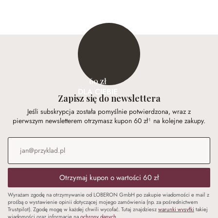
59,00 zł
159,00 zł
60 zł
DLA CIEBIE
Zapisz się do newslettera
Jeśli subskrypcja została pomyślnie potwierdzona, wraz z
pierwszym newsletterem otrzymasz kupon 60 zł¹ na kolejne zakupy.
Adres e-mail
*
Otrzymaj kupon o wartości 60 zł
Wyrażam zgodę na otrzymywanie od LOBERON GmbH po zakupie wiadomości e mail z
prośbą o wystawienie opinii dotyczącej mojego zamówienia (np. za pośrednictwem
Trustpilot). Zgodę mogę w każdej chwili wycofać. Tutaj znajdziesz
warunki wysyłki
takiej
wiadomości oraz informacje na
ochrony danych
.