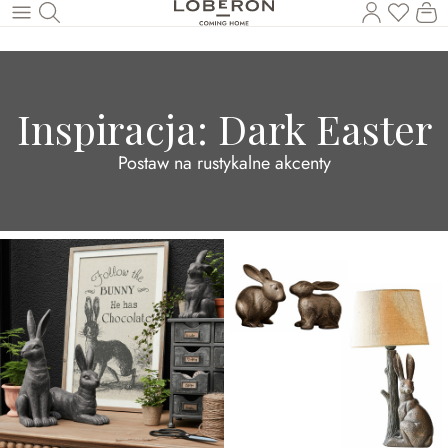
Masz p
Ko
Wróć do wątku głównego
Inspiracja: Dark Easter
Postaw na rustykalne akcenty