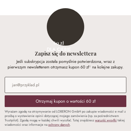
60 zł
DLA CIEBIE
Zapisz się do newslettera
Jeśli subskrypcja została pomyślnie potwierdzona, wraz z
pierwszym newsletterem otrzymasz kupon 60 zł¹ na kolejne zakupy.
Adres e-mail
*
Otrzymaj kupon o wartości 60 zł
Wyrażam zgodę na otrzymywanie od LOBERON GmbH po zakupie wiadomości e mail z
prośbą o wystawienie opinii dotyczącej mojego zamówienia (np. za pośrednictwem
Trustpilot). Zgodę mogę w każdej chwili wycofać. Tutaj znajdziesz
warunki wysyłki
takiej
wiadomości oraz informacje na
ochrony danych
.