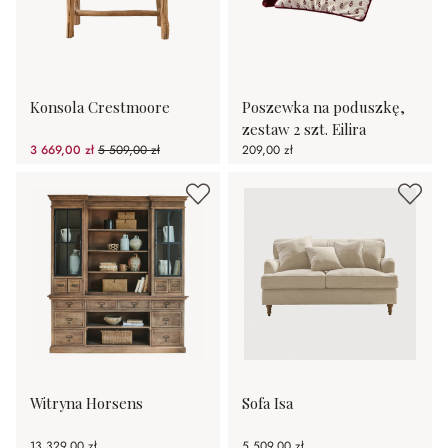
Konsola Crestmoore
Poszewka na poduszkę,
zestaw 2 szt. Eilira
3 669,00 zł
5 509,00 zł
209,00 zł
(33.4%spared)
Witryna Horsens
Sofa Isa
13 329,00 zł
5 509,00 zł