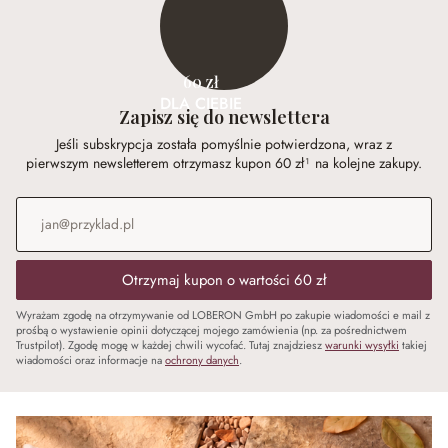
60 zł
DLA CIEBIE
Zapisz się do newslettera
Jeśli subskrypcja została pomyślnie potwierdzona, wraz z
pierwszym newsletterem otrzymasz kupon 60 zł¹ na kolejne zakupy.
Adres e-mail
*
Otrzymaj kupon o wartości 60 zł
Wyrażam zgodę na otrzymywanie od LOBERON GmbH po zakupie wiadomości e mail z
prośbą o wystawienie opinii dotyczącej mojego zamówienia (np. za pośrednictwem
Trustpilot). Zgodę mogę w każdej chwili wycofać. Tutaj znajdziesz
warunki wysyłki
takiej
wiadomości oraz informacje na
ochrony danych
.