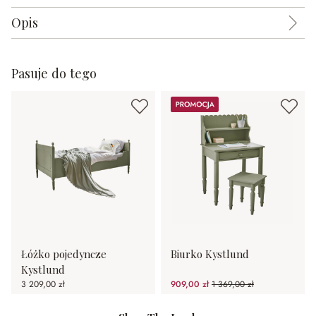
Opis
Pasuje do tego
Promocja
Łóżko pojedyncze
Biurko Kystlund
Kystlund
3 209,00 zł
909,00 zł
1 369,00 zł
(33.6%spared)