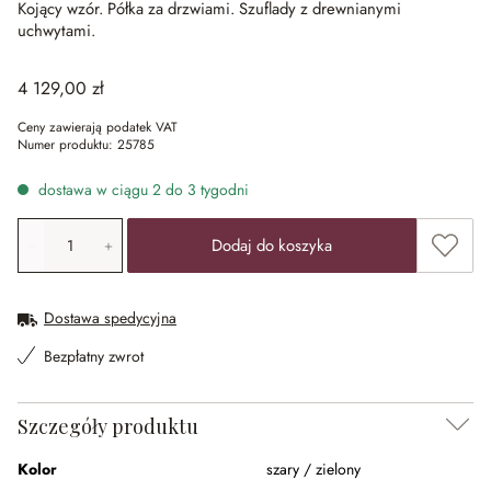
Kojący wzór.
Półka za drzwiami.
Szuflady z drewnianymi
uchwytami.
4 129,00 zł
Ceny zawierają podatek VAT
Numer produktu:
25785
dostawa w ciągu 2 do 3 tygodni
Ilość produktu: Wprowadź żądaną wartość lub użyj przyci
Dodaj 
Dodaj do koszyka
Dostawa spedycyjna
Bezpłatny zwrot
Szczegóły produktu
Kolor
szary / zielony