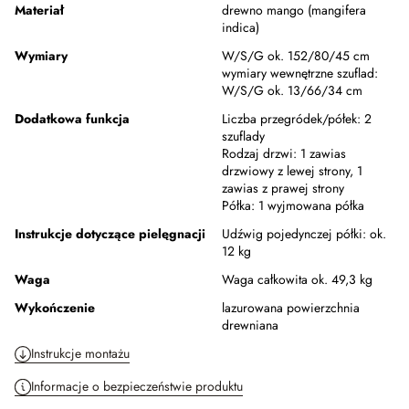
Materiał
drewno mango (mangifera
indica)
Wymiary
W/S/G ok. 152/80/45 cm
wymiary wewnętrzne szuflad:
W/S/G ok. 13/66/34 cm
Dodatkowa funkcja
Liczba przegródek/półek:
2
szuflady
Rodzaj drzwi:
1 zawias
drzwiowy z lewej strony, 1
zawias z prawej strony
Półka:
1 wyjmowana półka
Instrukcje dotyczące pielęgnacji
Udźwig pojedynczej półki: ok.
12 kg
Waga
Waga całkowita ok. 49,3 kg
Wykończenie
lazurowana powierzchnia
drewniana
Instrukcje montażu
Informacje o bezpieczeństwie produktu