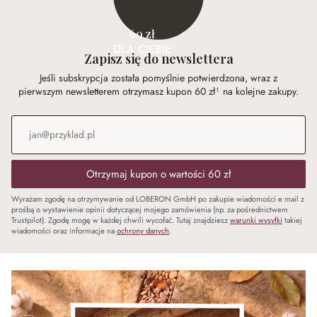
60 zł
DLA CIEBIE
Zapisz się do newslettera
Jeśli subskrypcja została pomyślnie potwierdzona, wraz z
pierwszym newsletterem otrzymasz kupon 60 zł¹ na kolejne zakupy.
Adres e-mail
*
Otrzymaj kupon o wartości 60 zł
Wyrażam zgodę na otrzymywanie od LOBERON GmbH po zakupie wiadomości e mail z
prośbą o wystawienie opinii dotyczącej mojego zamówienia (np. za pośrednictwem
Trustpilot). Zgodę mogę w każdej chwili wycofać. Tutaj znajdziesz
warunki wysyłki
takiej
wiadomości oraz informacje na
ochrony danych
.