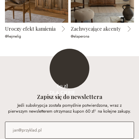
Uroczy efekt kamienia
Zachwycające akcenty
@hejmelig
@elaperona
@
60 zł
DLA CIEBIE
Zapisz się do newslettera
Jeśli subskrypcja została pomyślnie potwierdzona, wraz z
pierwszym newsletterem otrzymasz kupon 60 zł¹ na kolejne zakupy.
Adres e-mail
*