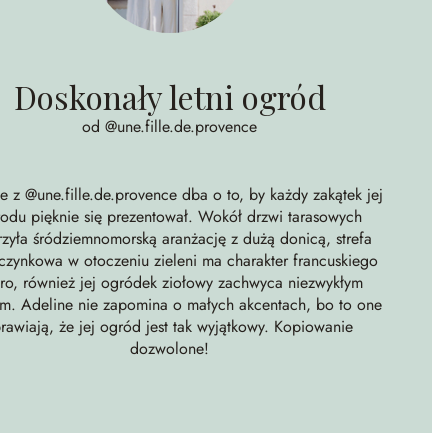
Doskonały letni ogród
od @une.fille.de.provence
ne z
@une.fille.de.provence
dba o to, by każdy zakątek jej
odu pięknie się prezentował. Wokół drzwi tarasowych
rzyła śródziemnomorską aranżację z dużą donicą, strefa
zynkowa w otoczeniu zieleni ma charakter francuskiego
tro, również jej ogródek ziołowy zachwyca niezwykłym
em. Adeline nie zapomina o małych akcentach, bo to one
rawiają, że jej ogród jest tak wyjątkowy. Kopiowanie
dozwolone!