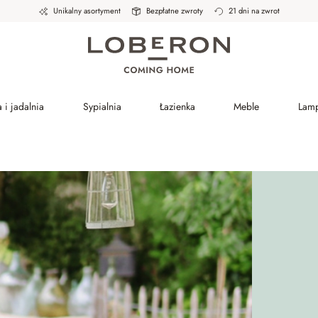
Unikalny asortyment
Bezpłatne zwroty
21 dni na zwrot
 i jadalnia
Sypialnia
Łazienka
Meble
Lam