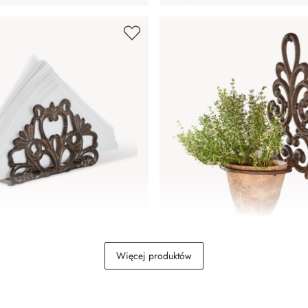
Plesnois
Kwietnik Cecile
Więcej produktów
89,00 zł