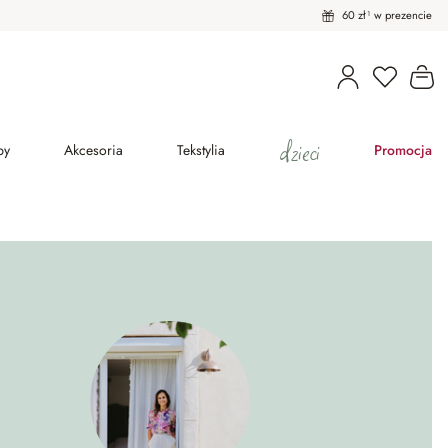
60 zł¹ w prezencie
Masz pro
Ko
dzieci
py
Akcesoria
Tekstylia
Promocja