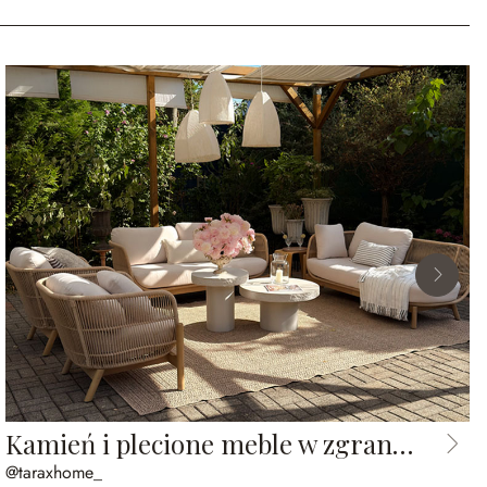
Kamień i plecione meble w zgranym duecie
@taraxhome_