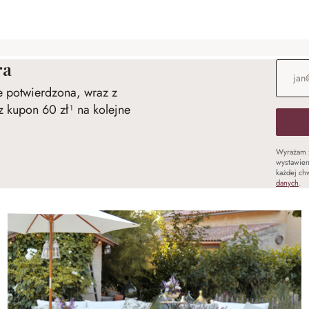
ra
Adres e
ie potwierdzona, wraz z
 kupon 60 zł¹ na kolejne
Wyrażam 
wystawien
każdej chw
danych
.