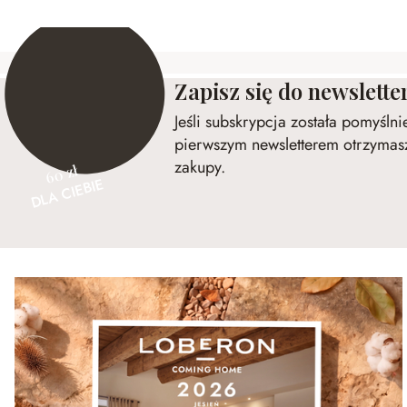
Zapisz się do newslette
Jeśli subskrypcja została pomyśln
pierwszym newsletterem otrzymasz
zakupy.
60 zł
DLA CIEBIE