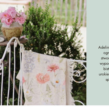
Adeli
ogr
stwo
wypoc
bis
uroki
sp