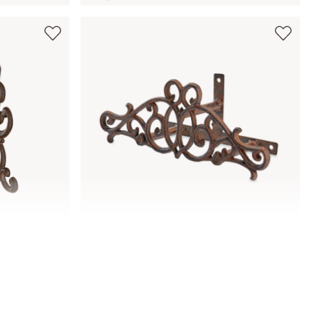
Uchwyt na wąż ogrodowy Dorhal
89,00 zł