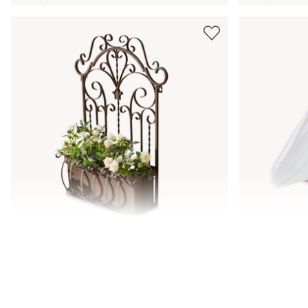
Skrzynka na kwiaty Secourt
Serwetnik 
409,00 zł
34,00 zł