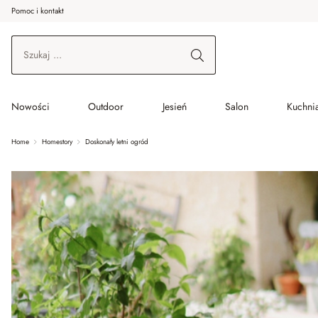
Pomoc i kontakt
ć do wątku głównego
Przejdź do wyszukiwania
Przejdź do głównej nawigacji
Nowości
Outdoor
Jesień
Salon
Kuchnia
Home
Homestory
Doskonały letni ogród